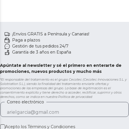
¡Envíos GRATIS a Península y Canarias!
Paga a plazos
Gestión de tus pedidos 24/7
Garantía de 3 años en España
Apúntate al newsletter y sé el primero en enterarte de
promociones, nuevos productos y mucho más
*El responsable del tratamiento es el grupo Cecotec (Cecotec Innovaciones S.L. y
Solotriatlon S.L.), siendo la finalidad del tratamiento enviarle ofertas y
promociones de las empresas del grupo. La base de legitimación es el
consentimiento explícito y tiene derecho a acceder, rectificar, suprimir y otros
derechos, como se indica en nuestra
Política de privacidad
Correo electrónico
Acepto los
Términos y Condiciones