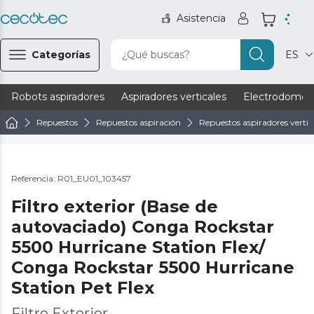
Asistencia
Categorías
¿Qué buscas?
ES
Robots aspiradores
Aspiradores verticales
Electrodomést
Repuestos
Repuestos aspiración
Repuestos aspiradores vertic
Referencia: R01_EU01_103457
Filtro exterior (Base de
autovaciado) Conga Rockstar
5500 Hurricane Station Flex/
Conga Rockstar 5500 Hurricane
Station Pet Flex
Filtro Exterior