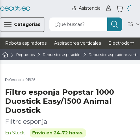
Asistencia
Categorías
¿Qué buscas?
ES
Robots aspiradores
Aspiradores verticales
Electrodomést
Repuestos
Repuestos aspiración
Repuestos aspiradores vertic
Referencia: 91925
Filtro esponja Popstar 1000
Duostick Easy/1500 Animal
Duostick
Filtro esponja
En Stock
Envío en 24-72 horas.