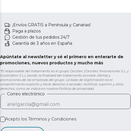
¡Envíos GRATIS a Península y Canarias!
Paga a plazos
Gestión de tus pedidos 24/7
Garantía de 3 años en España
Apúntate al newsletter y sé el primero en enterarte de
promociones, nuevos productos y mucho más
*El responsable del tratamiento es el grupo Cecotec (Cecotec Innovaciones S.L. y
Solotriatlon S.L.), siendo la finalidad del tratamiento enviarle ofertas y
promociones de las empresas del grupo. La base de legitimación es el
consentimiento explícito y tiene derecho a acceder, rectificar, suprimir y otros
derechos, como se indica en nuestra
Política de privacidad
Correo electrónico
Acepto los
Términos y Condiciones