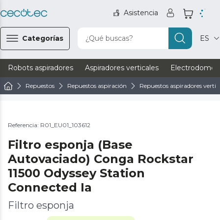
Asistencia
Categorías
¿Qué buscas?
ES
Robots aspiradores
Aspiradores verticales
Electrodomést
Repuestos
Repuestos aspiración
Repuestos aspiradores vertic
Referencia: R01_EU01_103612
Filtro esponja (Base
Autovaciado) Conga Rockstar
11500 Odyssey Station
Connected Ia
Filtro esponja