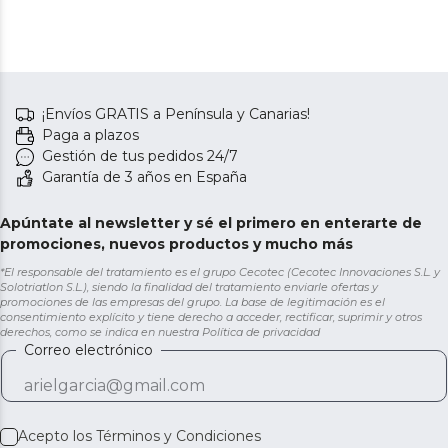
¡Envíos GRATIS a Península y Canarias!
Paga a plazos
Gestión de tus pedidos 24/7
Garantía de 3 años en España
Apúntate al newsletter y sé el primero en enterarte de
promociones, nuevos productos y mucho más
*El responsable del tratamiento es el grupo Cecotec (Cecotec Innovaciones S.L. y
Solotriatlon S.L.), siendo la finalidad del tratamiento enviarle ofertas y
promociones de las empresas del grupo. La base de legitimación es el
consentimiento explícito y tiene derecho a acceder, rectificar, suprimir y otros
derechos, como se indica en nuestra
Política de privacidad
Correo electrónico
Acepto los
Términos y Condiciones