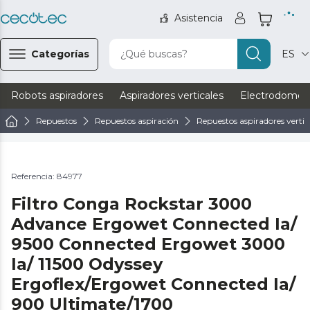
Asistencia
Categorías
¿Qué buscas?
ES
Robots aspiradores
Aspiradores verticales
Electrodomést
Repuestos
Repuestos aspiración
Repuestos aspiradores vertic
Referencia: 84977
Filtro Conga Rockstar 3000
Advance Ergowet Connected Ia/
9500 Connected Ergowet 3000
Ia/ 11500 Odyssey
Ergoflex/Ergowet Connected Ia/
900 Ultimate/1700