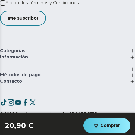
Acepto los
Términos y Condiciones
¡Me suscribo!
Categorías
Información
Métodos de pago
Contacto
©
2026
Cecotec Innovaciones S.L. | RII-AEE: 5537
20,90 €
Comprar