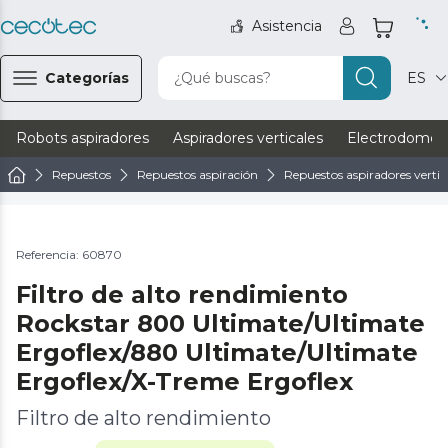
Asistencia
Categorías
¿Qué buscas?
ES
Robots aspiradores
Aspiradores verticales
Electrodomést
Repuestos
Repuestos aspiración
Repuestos aspiradores vertic
Referencia: 60870
Filtro de alto rendimiento
Rockstar 800 Ultimate/Ultimate
Ergoflex/880 Ultimate/Ultimate
Ergoflex/X-Treme Ergoflex
Filtro de alto rendimiento