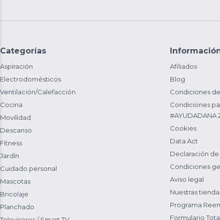
Categorías
Informació
Aspiración
Afiliados
Electrodomésticos
Blog
Ventilación/Calefacción
Condiciones de
Cocina
Condiciones par
#AYUDADANA 
Movilidad
Cookies
Descanso
Data Act
Fitness
Declaración de
Jardín
Condiciones ge
Cuidado personal
Aviso legal
Mascotas
Nuestras tienda
Bricolaje
Programa Reem
Planchado
Formulario Total
Televisores / Smart TV