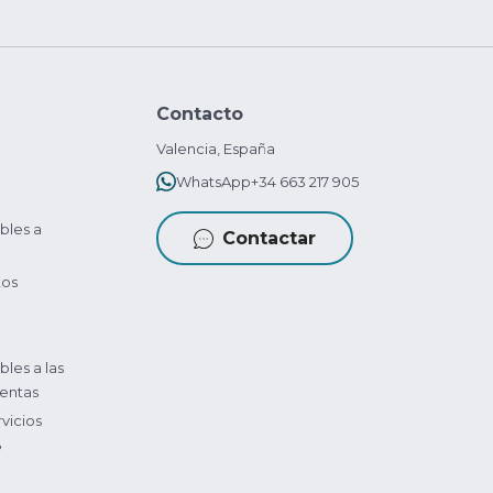
Contacto
Valencia, España
WhatsApp
+34 663 217 905
bles a
Contactar
tos
bles a las
entas
vicios
?