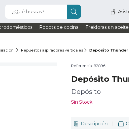
¿Qué buscas?
Asis
trodomésticos
Robots de cocina
Freidoras sin aceite
iración
Repuestos aspiradores verticales
Depósito Thunder
Referencia: 82896
Depósito Thu
Depósito
Sin Stock
Descripción
|
C