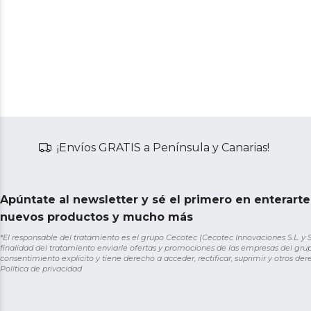
¡Envíos GRATIS a Península y Canarias!
Apúntate al newsletter y sé el primero en enterart
nuevos productos y mucho más
*El responsable del tratamiento es el grupo Cecotec (Cecotec Innovaciones S.L. y Sol
finalidad del tratamiento enviarle ofertas y promociones de las empresas del grup
consentimiento explícito y tiene derecho a acceder, rectificar, suprimir y otros de
Política de privacidad