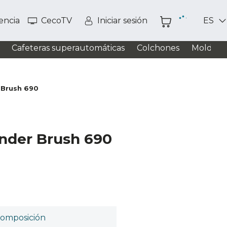
tencia
CecoTV
Iniciar sesión
ES
Cafeteras superautomáticas
Colchones
Moldead
 Brush 690
nder Brush 690
omposición