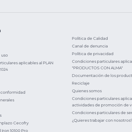
n
Política de Calidad
Canal de denuncia
Política de privacidad
 uso
Condiciones particulares aplica
ticulares aplicables al PLAN
"PRODUCTOS CON ALMA"
2024
Documentación de los produc
Reciclaje
Quienes somos
 conformidad
Condiciones particulares aplica
nerales
actividades de promoción de v
Condiciones particulares de ser
s
¿Quieres trabajar con nosotros
plazo Cecofry
 Iron 10100 Pro