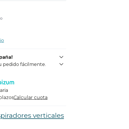
do
io
spaña!
u pedido fácilmente.
aria
 plazos
Calcular cuota
piradores verticales