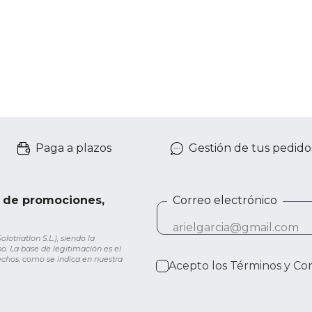
Paga a plazos
Gestión de tus pedido
e de promociones,
Correo electrónico
otriatlon S.L.), siendo la
o. La base de legitimación es el
rechos, como se indica en nuestra
Acepto los
Términos y Co