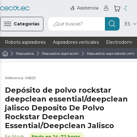
Asistencia
Categorías
¿Qué buscas?
ES
Robots aspiradores
Aspiradores verticales
Electrodomést
Repuestos
Repuestos aspiración
Repuestos aspiradores vertic
Referencia: 96853
Depósito de polvo rockstar
deepclean essential/deepclean
jalisco Deposito De Polvo
Rockstar Deepclean
Essential/Deepclean Jalisco
En Stock
Envío en 24-72 horas.