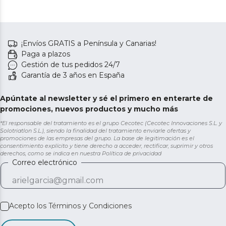
¡Envíos GRATIS a Península y Canarias!
Paga a plazos
Gestión de tus pedidos 24/7
Garantía de 3 años en España
Apúntate al newsletter y sé el primero en enterarte de
promociones, nuevos productos y mucho más
*El responsable del tratamiento es el grupo Cecotec (Cecotec Innovaciones S.L. y
Solotriatlon S.L.), siendo la finalidad del tratamiento enviarle ofertas y
promociones de las empresas del grupo. La base de legitimación es el
consentimiento explícito y tiene derecho a acceder, rectificar, suprimir y otros
derechos, como se indica en nuestra
Política de privacidad
Correo electrónico
Acepto los
Términos y Condiciones