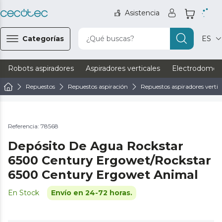
Asistencia
Categorías
¿Qué buscas?
ES
Robots aspiradores
Aspiradores verticales
Electrodomést
Repuestos
Repuestos aspiración
Repuestos aspiradores vertic
Referencia: 78568
Depósito De Agua Rockstar
6500 Century Ergowet/Rockstar
6500 Century Ergowet Animal
En Stock
Envío en 24-72 horas.