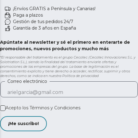
¡Envíos GRATIS a Península y Canarias!
Paga a plazos
Gestión de tus pedidos 24/7
Garantía de 3 años en España
Apúntate al newsletter y sé el primero en enterarte de
promociones, nuevos productos y mucho más
*El responsable del tratamiento es el grupo Cecotec (Cecotec Innovaciones S.L. y
Solotriatlon S.L.), siendo la finalidad del tratamiento enviarle ofertas y
promociones de las empresas del grupo. La base de legitimación es el
consentimiento explícito y tiene derecho a acceder, rectificar, suprimir y otros
derechos, como se indica en nuestra
Política de privacidad
Correo electrónico
Acepto los
Términos y Condiciones
¡Me suscribo!