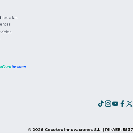
bles a las
entas
vicios
?
©
2026
Cecotec Innovaciones S.L. | RII-AEE: 5537