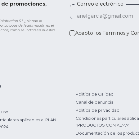
e de promociones,
Correo electrónico
otriatlon S.L.), siendo la
o. La base de legitimación es el
rechos, como se indica en nuestra
Acepto los
Términos y Co
n
Política de Calidad
Canal de denuncia
Política de privacidad
 uso
Condiciones particulares aplica
ticulares aplicables al PLAN
"PRODUCTOS CON ALMA"
2024
Documentación de los produc