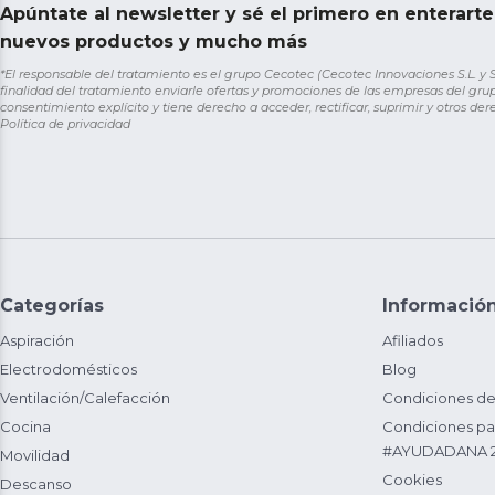
Apúntate al newsletter y sé el primero en enterart
nuevos productos y mucho más
*El responsable del tratamiento es el grupo Cecotec (Cecotec Innovaciones S.L. y Sol
finalidad del tratamiento enviarle ofertas y promociones de las empresas del grup
consentimiento explícito y tiene derecho a acceder, rectificar, suprimir y otros de
Política de privacidad
Categorías
Informació
Aspiración
Afiliados
Electrodomésticos
Blog
Ventilación/Calefacción
Condiciones de
Cocina
Condiciones par
#AYUDADANA 
Movilidad
Cookies
Descanso