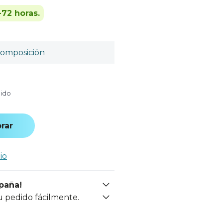
-72 horas.
omposición
uido
rar
io
spaña!
u pedido fácilmente.