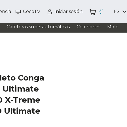
tencia
CecoTV
Iniciar sesión
ES
Cafeteras superautomáticas
Colchones
Moldead
leto Conga
 Ultimate
0 X-Treme
0 Ultimate