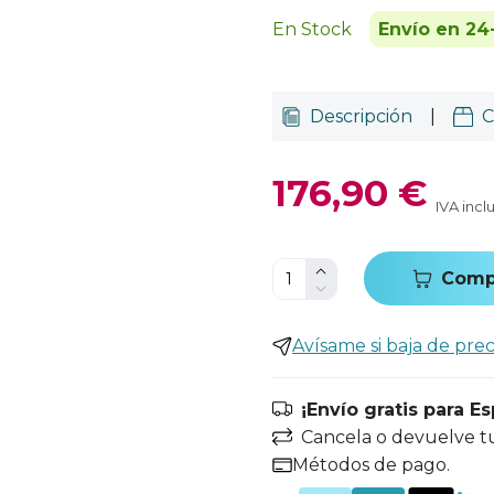
En Stock
Envío en 24
Descripción
|
C
176,90 €
IVA incl
Comp
Avísame si baja de prec
¡Envío gratis para E
Cancela o devuelve t
Métodos de pago.