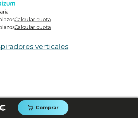
aria
 plazos
Calcular cuota
 plazos
Calcular cuota
piradores verticales
 €
Comprar