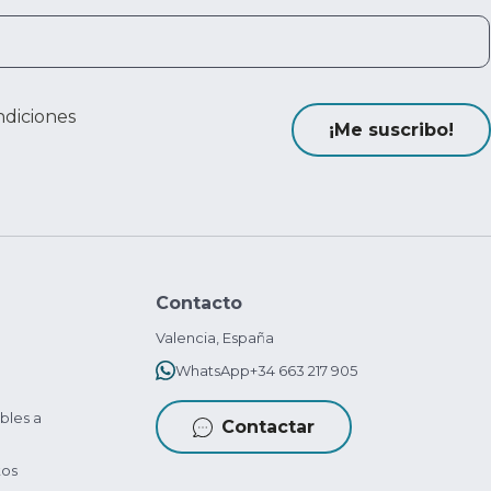
ndiciones
¡Me suscribo!
Contacto
Valencia, España
WhatsApp
+34 663 217 905
bles a
Contactar
tos