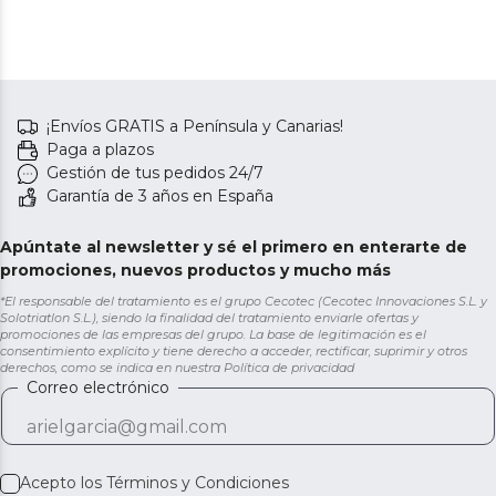
¡Envíos GRATIS a Península y Canarias!
Paga a plazos
Gestión de tus pedidos 24/7
Garantía de 3 años en España
Apúntate al newsletter y sé el primero en enterarte de
promociones, nuevos productos y mucho más
*El responsable del tratamiento es el grupo Cecotec (Cecotec Innovaciones S.L. y
Solotriatlon S.L.), siendo la finalidad del tratamiento enviarle ofertas y
promociones de las empresas del grupo. La base de legitimación es el
consentimiento explícito y tiene derecho a acceder, rectificar, suprimir y otros
derechos, como se indica en nuestra
Política de privacidad
Correo electrónico
Acepto los
Términos y Condiciones