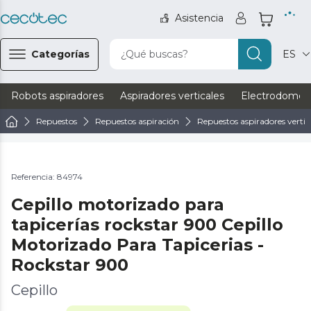
Asistencia
Categorías
¿Qué buscas?
ES
Robots aspiradores
Aspiradores verticales
Electrodomést
Repuestos
Repuestos aspiración
Repuestos aspiradores vertic
Referencia: 84974
Cepillo motorizado para
tapicerías rockstar 900 Cepillo
Motorizado Para Tapicerias -
Rockstar 900
Cepillo