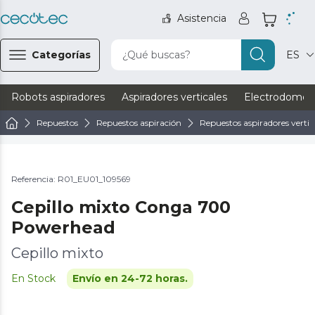
Asistencia
Categorías
¿Qué buscas?
ES
Robots aspiradores
Aspiradores verticales
Electrodomést
Repuestos
Repuestos aspiración
Repuestos aspiradores vertic
Referencia: R01_EU01_109569
Cepillo mixto Conga 700
Powerhead
Cepillo mixto
En Stock
Envío en 24-72 horas.