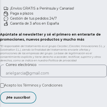
¡Envíos GRATIS a Península y Canarias!
Paga a plazos
Gestión de tus pedidos 24/7
Garantía de 3 años en España
Apúntate al newsletter y sé el primero en enterarte de
promociones, nuevos productos y mucho más
*El responsable del tratamiento es el grupo Cecotec (Cecotec Innovaciones S.L. y
Solotriatlon S.L.), siendo la finalidad del tratamiento enviarle ofertas y
promociones de las empresas del grupo. La base de legitimación es el
consentimiento explícito y tiene derecho a acceder, rectificar, suprimir y otros
derechos, como se indica en nuestra
Política de privacidad
Correo electrónico
Acepto los
Términos y Condiciones
¡Me suscribo!