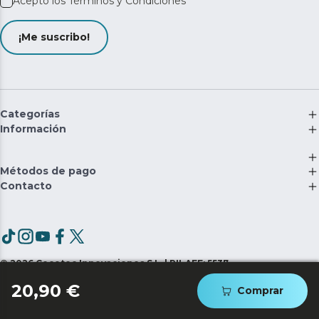
Acepto los
Términos y Condiciones
¡Me suscribo!
Categorías
Información
Métodos de pago
Contacto
©
2026
Cecotec Innovaciones S.L. | RII-AEE: 5537
20,90 €
Comprar