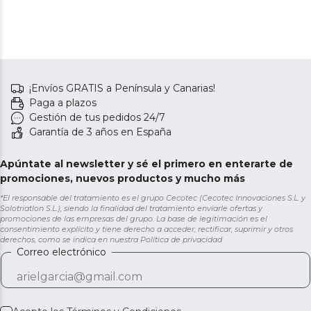
¡Envíos GRATIS a Península y Canarias!
Paga a plazos
Gestión de tus pedidos 24/7
Garantía de 3 años en España
Apúntate al newsletter y sé el primero en enterarte de
promociones, nuevos productos y mucho más
*El responsable del tratamiento es el grupo Cecotec (Cecotec Innovaciones S.L. y
Solotriatlon S.L.), siendo la finalidad del tratamiento enviarle ofertas y
promociones de las empresas del grupo. La base de legitimación es el
consentimiento explícito y tiene derecho a acceder, rectificar, suprimir y otros
derechos, como se indica en nuestra
Política de privacidad
Correo electrónico