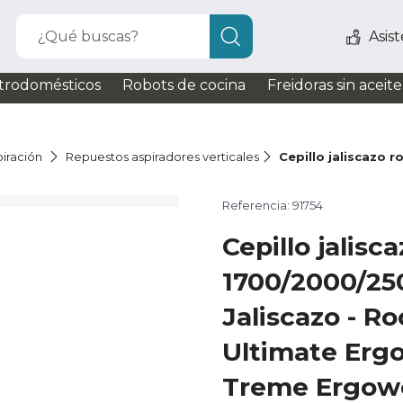
¿Qué buscas?
Asis
trodomésticos
Robots de cocina
Freidoras sin aceite
iración
Repuestos aspiradores verticales
Cepillo jaliscazo 
Referencia: 91754
Cepillo jalisc
1700/2000/250
Jaliscazo - R
Ultimate Erg
Treme Ergow