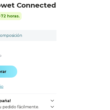
owet Connected
-72 horas.
omposición
o
rar
io
spaña!
u pedido fácilmente.