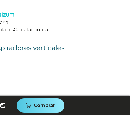
aria
 plazos
Calcular cuota
piradores verticales
 €
Comprar