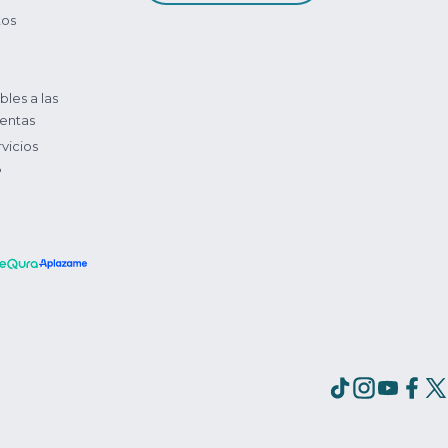
tos
bles a las
entas
vicios
?