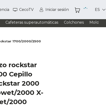
tencia
CecoTV
Iniciar sesión
ES
Cafeteras superautomáticas
Colchones
Moldead
rockstar 1700/2000/2500
azo rockstar
0 Cepillo
ockstar 2000
owet/2000 X-
et/2000