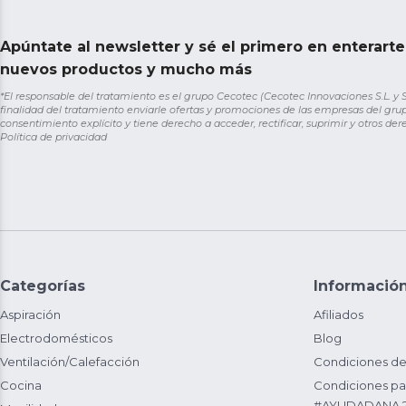
Apúntate al newsletter y sé el primero en enterart
nuevos productos y mucho más
*El responsable del tratamiento es el grupo Cecotec (Cecotec Innovaciones S.L. y Sol
finalidad del tratamiento enviarle ofertas y promociones de las empresas del grup
consentimiento explícito y tiene derecho a acceder, rectificar, suprimir y otros de
Política de privacidad
Categorías
Informació
Aspiración
Afiliados
Electrodomésticos
Blog
Ventilación/Calefacción
Condiciones de
Cocina
Condiciones par
#AYUDADANA 