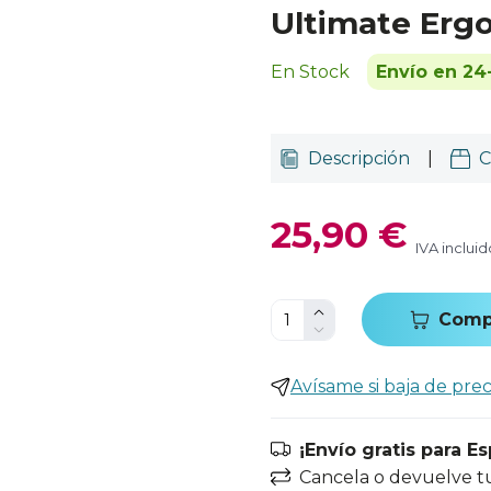
Ultimate Erg
En Stock
Envío en 24
Descripción
|
C
25,90 €
IVA incluid
Comp
Avísame si baja de prec
¡Envío gratis para E
Cancela o devuelve t