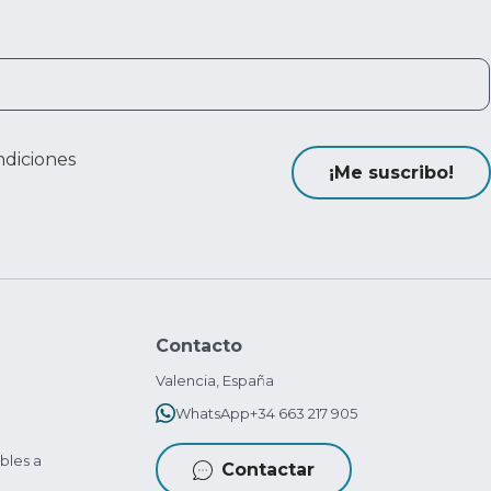
ndiciones
¡Me suscribo!
Contacto
Valencia, España
WhatsApp
+34 663 217 905
bles a
Contactar