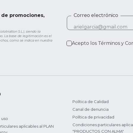
e de promociones,
Correo electrónico
otriatlon S.L.), siendo la
o. La base de legitimación es el
rechos, como se indica en nuestra
Acepto los
Términos y Co
n
Política de Calidad
Canal de denuncia
Política de privacidad
 uso
Condiciones particulares aplica
ticulares aplicables al PLAN
"PRODUCTOS CON ALMA"
2024