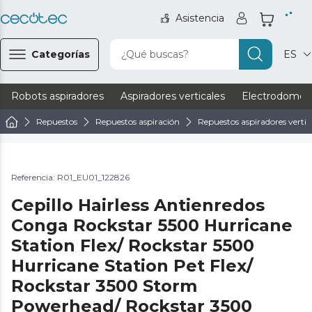
Asistencia
Categorías
¿Qué buscas?
ES
Robots aspiradores
Aspiradores verticales
Electrodomést
Repuestos
Repuestos aspiración
Repuestos aspiradores vertic
Referencia: R01_EU01_122826
Cepillo Hairless Antienredos
Conga Rockstar 5500 Hurricane
Station Flex/ Rockstar 5500
Hurricane Station Pet Flex/
Rockstar 3500 Storm
Powerhead/ Rockstar 3500