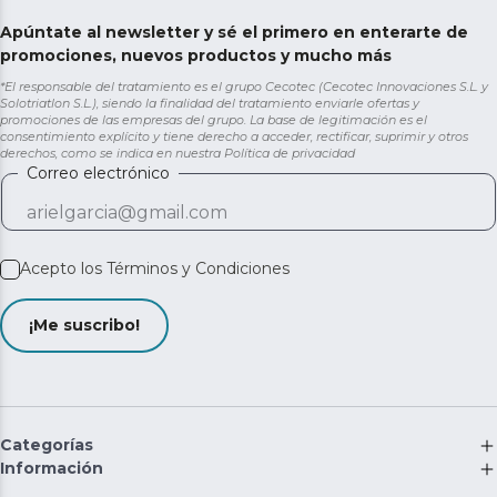
Apúntate al newsletter y sé el primero en enterarte de
promociones, nuevos productos y mucho más
*El responsable del tratamiento es el grupo Cecotec (Cecotec Innovaciones S.L. y
Solotriatlon S.L.), siendo la finalidad del tratamiento enviarle ofertas y
promociones de las empresas del grupo. La base de legitimación es el
consentimiento explícito y tiene derecho a acceder, rectificar, suprimir y otros
derechos, como se indica en nuestra
Política de privacidad
Correo electrónico
Acepto los
Términos y Condiciones
¡Me suscribo!
Categorías
Información