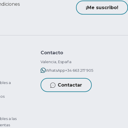
ndiciones
¡Me suscribo!
Contacto
Valencia, España
WhatsApp
+34 663 217 905
bles a
Contactar
tos
bles a las
entas