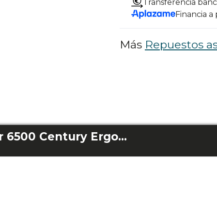
Transferencia banc
Financia a
Más
Repuestos as
Cargador Rockstar 6500 Century Ergowet/Rockstar 6500 Century Ergowet Animal