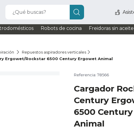
¿Qué buscas?
Asis
trodomésticos
Robots de cocina
Freidoras sin aceite
iración
Repuestos aspiradores verticales
ry Ergowet/Rockstar 6500 Century Ergowet Animal
Referencia: 78566
Cargador Roc
Century Ergo
6500 Century
Animal