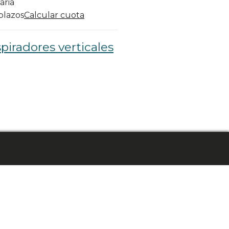
aria
 plazos
Calcular cuota
piradores verticales