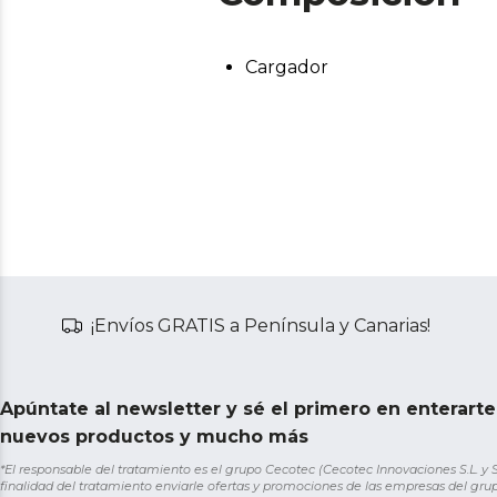
Cargador
¡Envíos GRATIS a Península y Canarias!
Apúntate al newsletter y sé el primero en enterart
nuevos productos y mucho más
*El responsable del tratamiento es el grupo Cecotec (Cecotec Innovaciones S.L. y Sol
finalidad del tratamiento enviarle ofertas y promociones de las empresas del grup