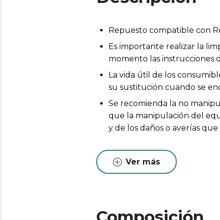
Repuesto compatible con R
Es importante realizar la l
momento las instrucciones d
La vida útil de los consumib
su sustitución cuando se en
Se recomienda la no manipul
que la manipulación del equi
y de los daños o averías qu
Ver más
Composición