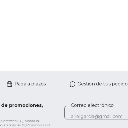
Paga a plazos
Gestión de tus pedido
e de promociones,
Correo electrónico
otriatlon S.L.), siendo la
o. La base de legitimación es el