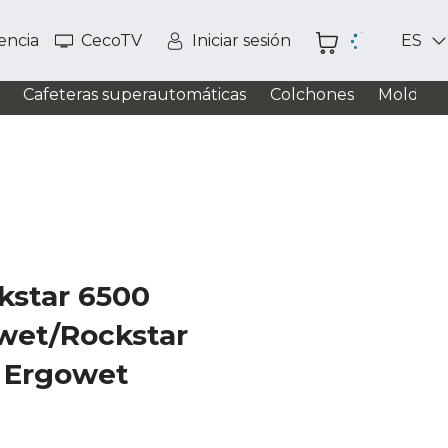
tencia
CecoTV
Iniciar sesión
ES
Cafeteras superautomáticas
Colchones
Moldead
kstar 6500
wet/Rockstar
 Ergowet