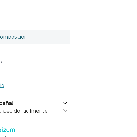
omposición
o
io
spaña!
u pedido fácilmente.