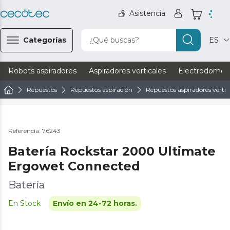
Asistencia
Categorías
¿Qué buscas?
ES
Robots aspiradores
Aspiradores verticales
Electrodomést
Repuestos
Repuestos aspiración
Repuestos aspiradores vertic
Referencia: 76243
Batería Rockstar 2000 Ultimate
Ergowet Connected
Batería
En Stock
Envío en 24-72 horas.