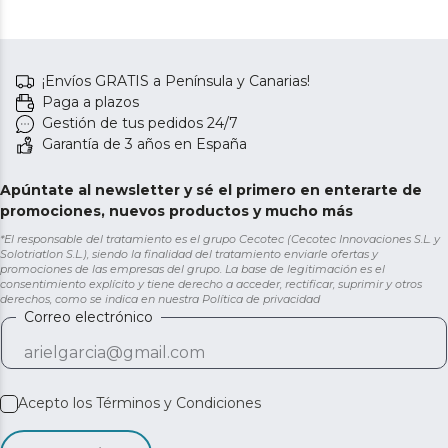
¡Envíos GRATIS a Península y Canarias!
Paga a plazos
Gestión de tus pedidos 24/7
Garantía de 3 años en España
Apúntate al newsletter y sé el primero en enterarte de
promociones, nuevos productos y mucho más
*El responsable del tratamiento es el grupo Cecotec (Cecotec Innovaciones S.L. y
Solotriatlon S.L.), siendo la finalidad del tratamiento enviarle ofertas y
promociones de las empresas del grupo. La base de legitimación es el
consentimiento explícito y tiene derecho a acceder, rectificar, suprimir y otros
derechos, como se indica en nuestra
Política de privacidad
Correo electrónico
Acepto los
Términos y Condiciones