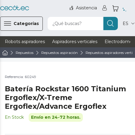
Asistencia
Categorías
¿Qué buscas?
ES
Robots aspiradores
Aspiradores verticales
Electrodomést
Repuestos
Repuestos aspiración
Repuestos aspiradores vertic
Referencia: 60249
Batería Rockstar 1600 Titanium
Ergoflex/X-Treme
Ergoflex/Advance Ergoflex
En Stock
Envío en 24-72 horas.