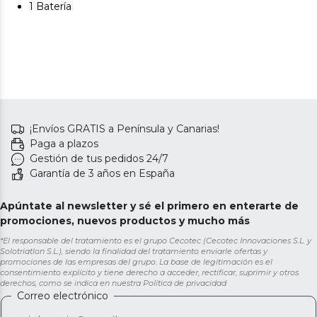
1 Batería
¡Envíos GRATIS a Península y Canarias!
Paga a plazos
Gestión de tus pedidos 24/7
Garantía de 3 años en España
Apúntate al newsletter y sé el primero en enterarte de
promociones, nuevos productos y mucho más
*El responsable del tratamiento es el grupo Cecotec (Cecotec Innovaciones S.L. y
Solotriatlon S.L.), siendo la finalidad del tratamiento enviarle ofertas y
promociones de las empresas del grupo. La base de legitimación es el
consentimiento explícito y tiene derecho a acceder, rectificar, suprimir y otros
derechos, como se indica en nuestra
Política de privacidad
Correo electrónico