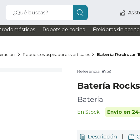
¿Qué buscas?
Asis
trodomésticos
Robots de cocina
Freidoras sin aceite
iración
Repuestos aspiradores verticales
Batería Rockstar 
Referencia: 87591
Batería Rocks
Batería
En Stock
Envío en 24
Descripción
|
C