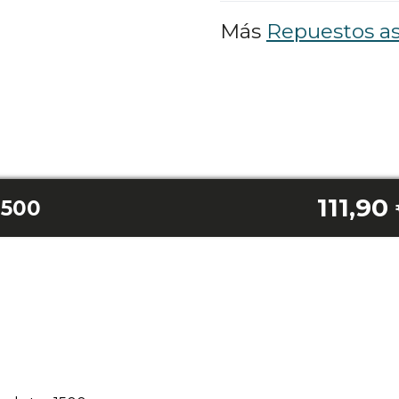
Más
Repuestos as
111,90
1500