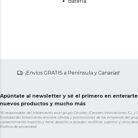
Batería
¡Envíos GRATIS a Península y Canarias!
Apúntate al newsletter y sé el primero en enterart
nuevos productos y mucho más
*El responsable del tratamiento es el grupo Cecotec (Cecotec Innovaciones S.L. y Sol
finalidad del tratamiento enviarle ofertas y promociones de las empresas del grup
consentimiento explícito y tiene derecho a acceder, rectificar, suprimir y otros de
Política de privacidad