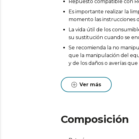
Repuesto compatible con R
Es importante realizar la l
momento las instrucciones d
La vida útil de los consumib
su sustitución cuando se en
Se recomienda la no manipul
que la manipulación del equi
y de los daños o averías qu
Ver más
Composición