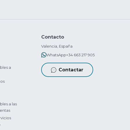
Contacto
Valencia, España
WhatsApp
+34 663 217 905
bles a
Contactar
tos
bles a las
entas
vicios
?