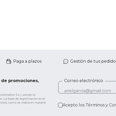
Paga a plazos
Gestión de tus pedido
e de promociones,
Correo electrónico
otriatlon S.L.), siendo la
o. La base de legitimación es el
rechos, como se indica en nuestra
Acepto los
Términos y Co