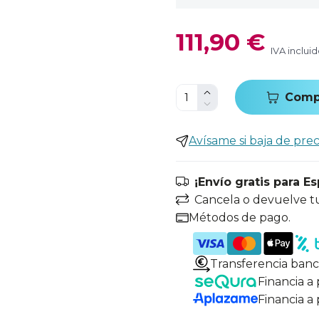
111,90 €
IVA inclui
Comp
Avísame si baja de prec
¡Envío gratis para E
Cancela o devuelve t
Métodos de pago.
Transferencia banc
Financia a
Financia a