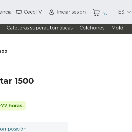
tencia
CecoTV
Iniciar sesión
ES
Cafeteras superautomáticas
Colchones
Moldead
1500
tar 1500
-72 horas.
omposición