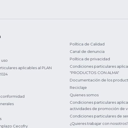
n
Política de Calidad
Canal de denuncia
Política de privacidad
 uso
Condiciones particulares aplica
ticulares aplicables al PLAN
"PRODUCTOS CON ALMA"
2024
Documentación de los produc
Reciclaje
Quienes somos
 conformidad
Condiciones particulares aplica
nerales
actividades de promoción de v
Condiciones particulares de ser
s
¿Quieres trabajar con nosotros
plazo Cecofry