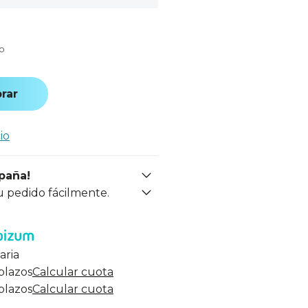
do
rar
io
spaña!
u pedido fácilmente.
aria
 plazos
Calcular cuota
 plazos
Calcular cuota