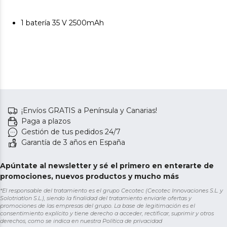
1 batería 35 V 2500mAh
¡Envíos GRATIS a Península y Canarias!
Paga a plazos
Gestión de tus pedidos 24/7
Garantía de 3 años en España
Apúntate al newsletter y sé el primero en enterarte de
promociones, nuevos productos y mucho más
*El responsable del tratamiento es el grupo Cecotec (Cecotec Innovaciones S.L. y
Solotriatlon S.L.), siendo la finalidad del tratamiento enviarle ofertas y
promociones de las empresas del grupo. La base de legitimación es el
consentimiento explícito y tiene derecho a acceder, rectificar, suprimir y otros
derechos, como se indica en nuestra
Política de privacidad