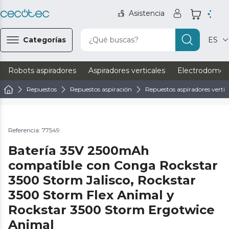
Asistencia
Categorías
¿Qué buscas?
ES
Robots aspiradores
Aspiradores verticales
Electrodomést
Repuestos
Repuestos aspiración
Repuestos aspiradores vertic
Referencia: 77549
Batería 35V 2500mAh
compatible con Conga Rockstar
3500 Storm Jalisco, Rockstar
3500 Storm Flex Animal y
Rockstar 3500 Storm Ergotwice
Animal