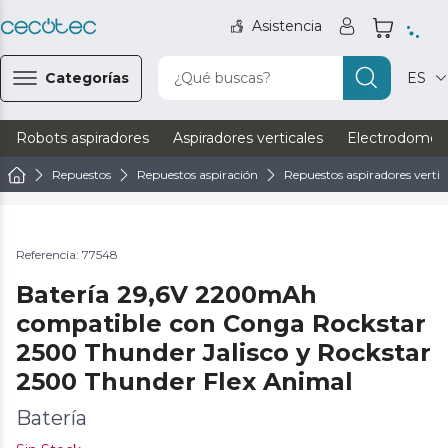
Asistencia
Categorías
¿Qué buscas?
ES
Robots aspiradores
Aspiradores verticales
Electrodomést
Repuestos
Repuestos aspiración
Repuestos aspiradores vertic
Referencia: 77548
Batería 29,6V 2200mAh
compatible con Conga Rockstar
2500 Thunder Jalisco y Rockstar
2500 Thunder Flex Animal
Batería