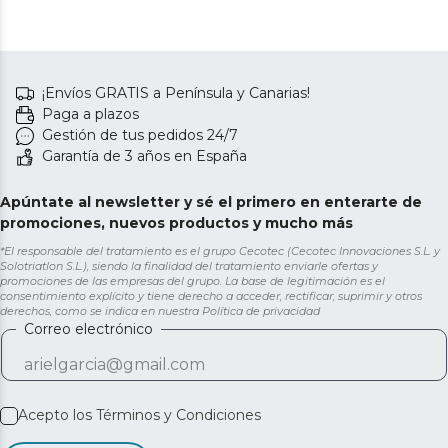
¡Envíos GRATIS a Península y Canarias!
Paga a plazos
Gestión de tus pedidos 24/7
Garantía de 3 años en España
Apúntate al newsletter y sé el primero en enterarte de
promociones, nuevos productos y mucho más
*El responsable del tratamiento es el grupo Cecotec (Cecotec Innovaciones S.L. y
Solotriatlon S.L.), siendo la finalidad del tratamiento enviarle ofertas y
promociones de las empresas del grupo. La base de legitimación es el
consentimiento explícito y tiene derecho a acceder, rectificar, suprimir y otros
derechos, como se indica en nuestra
Política de privacidad
Correo electrónico
Acepto los
Términos y Condiciones