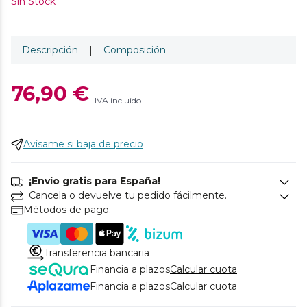
Sin Stock
Descripción
|
Composición
76,90 €
IVA incluido
Avísame si baja de precio
¡Envío gratis para España!
Cancela o devuelve tu pedido fácilmente.
Métodos de pago.
Transferencia bancaria
Financia a plazos
Calcular cuota
Financia a plazos
Calcular cuota