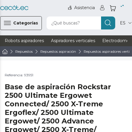
Asistencia
Categorías
¿Qué buscas?
ES
Robots aspiradores
Aspiradores verticales
Electrodomést
Repuestos
Repuestos aspiración
Repuestos aspiradores vertic
Referencia: 93951
Base de aspiración Rockstar
2500 Ultimate Ergowet
Connected/ 2500 X-Treme
Ergoflex/ 2500 Ultimate
Ergowet/ 2500 Advance
Ergowet/ 2500 X-Treme/