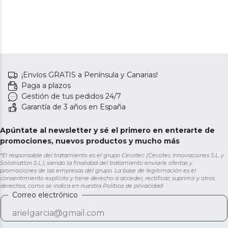
¡Envíos GRATIS a Península y Canarias!
Paga a plazos
Gestión de tus pedidos 24/7
Garantía de 3 años en España
Apúntate al newsletter y sé el primero en enterarte de
promociones, nuevos productos y mucho más
*El responsable del tratamiento es el grupo Cecotec (Cecotec Innovaciones S.L. y
Solotriatlon S.L.), siendo la finalidad del tratamiento enviarle ofertas y
promociones de las empresas del grupo. La base de legitimación es el
consentimiento explícito y tiene derecho a acceder, rectificar, suprimir y otros
derechos, como se indica en nuestra
Política de privacidad
Correo electrónico