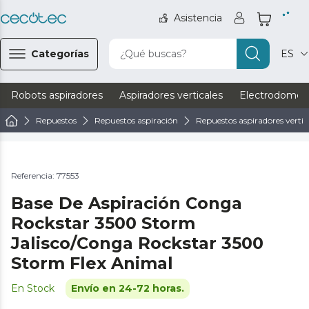
Asistencia
Categorías
¿Qué buscas?
ES
Robots aspiradores
Aspiradores verticales
Electrodomést
Repuestos
Repuestos aspiración
Repuestos aspiradores vertic
Referencia: 77553
Base De Aspiración Conga
Rockstar 3500 Storm
Jalisco/Conga Rockstar 3500
Storm Flex Animal
En Stock
Envío en 24-72 horas.