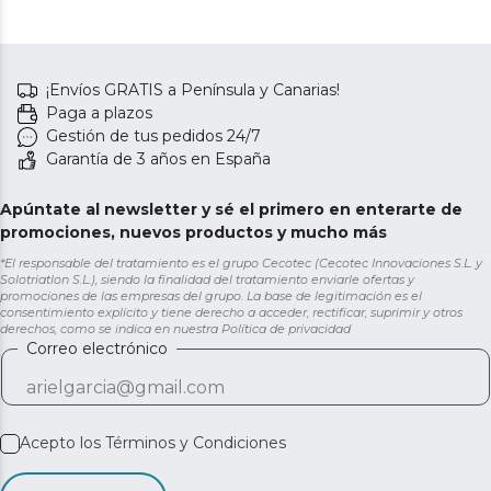
¡Envíos GRATIS a Península y Canarias!
Paga a plazos
Gestión de tus pedidos 24/7
Garantía de 3 años en España
Apúntate al newsletter y sé el primero en enterarte de
promociones, nuevos productos y mucho más
*El responsable del tratamiento es el grupo Cecotec (Cecotec Innovaciones S.L. y
Solotriatlon S.L.), siendo la finalidad del tratamiento enviarle ofertas y
promociones de las empresas del grupo. La base de legitimación es el
consentimiento explícito y tiene derecho a acceder, rectificar, suprimir y otros
derechos, como se indica en nuestra
Política de privacidad
Correo electrónico
Acepto los
Términos y Condiciones