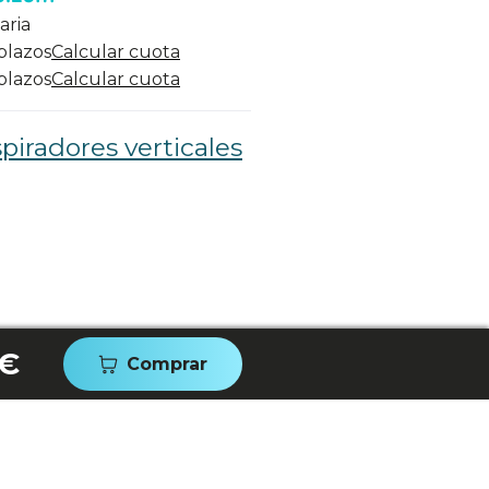
aria
 plazos
Calcular cuota
 plazos
Calcular cuota
piradores verticales
 €
Comprar