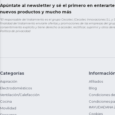
Apúntate al newsletter y sé el primero en enterart
nuevos productos y mucho más
*El responsable del tratamiento es el grupo Cecotec (Cecotec Innovaciones S.L. y Sol
finalidad del tratamiento enviarle ofertas y promociones de las empresas del grup
consentimiento explícito y tiene derecho a acceder, rectificar, suprimir y otros de
Política de privacidad
Categorías
Informació
Aspiración
Afiliados
Electrodomésticos
Blog
Ventilación/Calefacción
Condiciones de
Cocina
Condiciones par
#AYUDADANA 
Movilidad
Cookies
Descanso