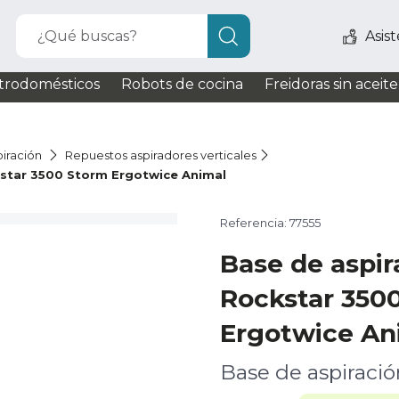
¿Qué buscas?
Asis
trodomésticos
Robots de cocina
Freidoras sin aceite
iración
Repuestos aspiradores verticales
star 3500 Storm Ergotwice Animal
Referencia: 77555
Base de aspi
Rockstar 350
Ergotwice An
Base de aspiració