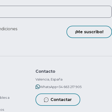
ndiciones
¡Me suscribo!
Contacto
Valencia, España
WhatsApp
+34 663 217 905
bles a
Contactar
tos