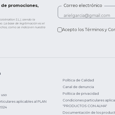
e de promociones,
Correo electrónico
otriatlon S.L.), siendo la
o. La base de legitimación es el
rechos, como se indica en nuestra
Acepto los
Términos y Co
n
Política de Calidad
Canal de denuncia
Política de privacidad
 uso
Condiciones particulares aplica
ticulares aplicables al PLAN
"PRODUCTOS CON ALMA"
2024
Documentación de los produc