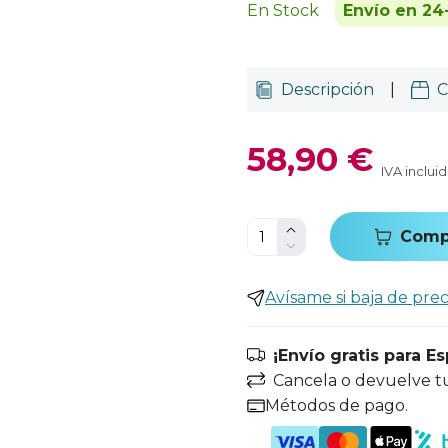
En Stock
Envío en 24
Descripción
|
C
58,90 €
IVA inclui
Comp
Avísame si baja de prec
¡Envío gratis para E
Cancela o devuelve t
Métodos de pago.