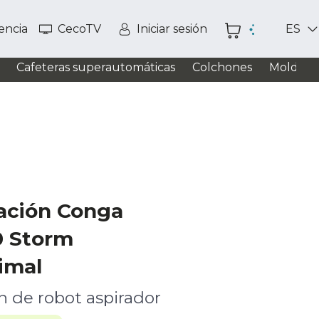
tencia
CecoTV
Iniciar sesión
ES
Cafeteras superautomáticas
Colchones
Moldead
ración Conga
0 Storm
imal
n de robot aspirador