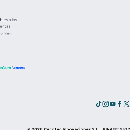
bles a las
entas
vicios
?
©
2026
Cecotec Innovaciones S.L. | RII-AEE: 5537