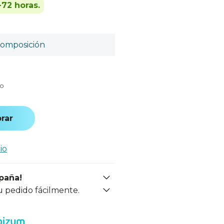
-72 horas.
omposición
do
rar
io
spaña!
u pedido fácilmente.