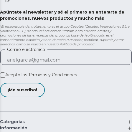
Apúntate al newsletter y sé el primero en enterarte de
promociones, nuevos productos y mucho más
*El responsable del tratamiento es el grupo Cecotec (Cecotec Innovaciones S.L. y
Solotriatlon S.L.), siendo la finalidad del tratamiento enviarle ofertas y
promociones de las empresas del grupo. La base de legitimación es el
consentimiento explícito y tiene derecho a acceder, rectificar, suprimir y otros
derechos, como se indica en nuestra
Política de privacidad
Correo electrónico
Acepto los
Términos y Condiciones
¡Me suscribo!
Categorías
Información