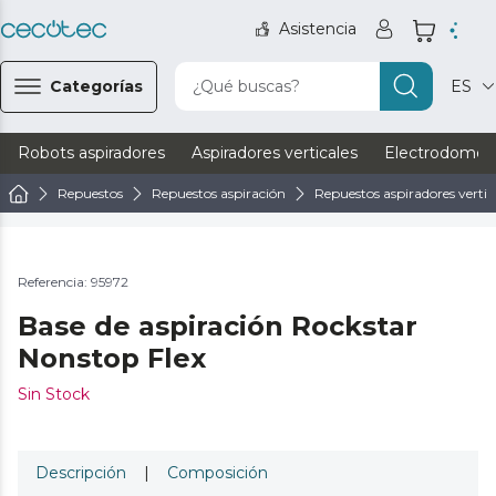
Asistencia
Categorías
¿Qué buscas?
ES
Robots aspiradores
Aspiradores verticales
Electrodomést
Repuestos
Repuestos aspiración
Repuestos aspiradores vertic
Referencia: 95972
Base de aspiración Rockstar
Nonstop Flex
Sin Stock
Descripción
|
Composición