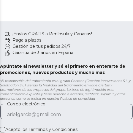
¡Envíos GRATIS a Península y Canarias!
Paga a plazos
Gestión de tus pedidos 24/7
Garantía de 3 años en España
Apúntate al newsletter y sé el primero en enterarte de
promociones, nuevos productos y mucho más
*El responsable del tratamiento es el grupo Cecotec (Cecotec Innovaciones S.L. y
Solotriatlon S.L.), siendo la finalidad del tratamiento enviarle ofertas y
promociones de las empresas del grupo. La base de legitimación es el
consentimiento explícito y tiene derecho a acceder, rectificar, suprimir y otros
derechos, como se indica en nuestra
Política de privacidad
Correo electrónico
Acepto los
Términos y Condiciones