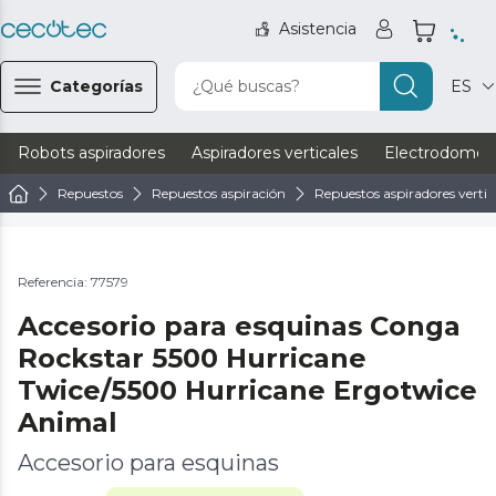
Asistencia
Categorías
¿Qué buscas?
ES
Robots aspiradores
Aspiradores verticales
Electrodomést
Repuestos
Repuestos aspiración
Repuestos aspiradores vertic
Referencia: 77579
Accesorio para esquinas Conga
Rockstar 5500 Hurricane
Twice/5500 Hurricane Ergotwice
Animal
Accesorio para esquinas