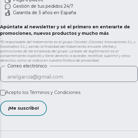
Gestión de tus pedidos 24/7
Garantía de 3 años en España
Apúntate al newsletter y sé el primero en enterarte de
promociones, nuevos productos y mucho más
*El responsable del tratamiento es el grupo Cecotec (Cecotec Innovaciones S.L. y
Solotriatlon S.L.), siendo la finalidad del tratamiento enviarle ofertas y
promociones de las empresas del grupo. La base de legitimación es el
consentimiento explícito y tiene derecho a acceder, rectificar, suprimir y otros
derechos, como se indica en nuestra
Política de privacidad
Correo electrónico
Acepto los
Términos y Condiciones
¡Me suscribo!