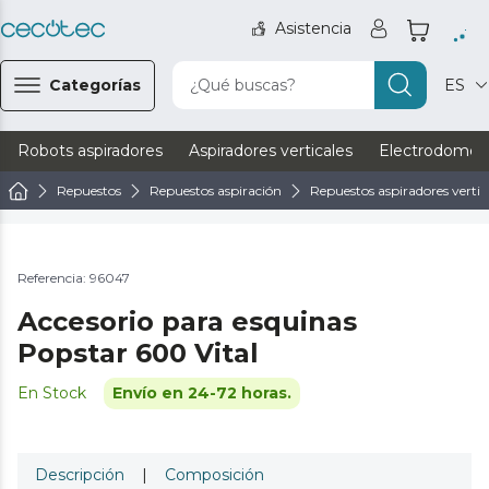
Asistencia
Categorías
¿Qué buscas?
ES
Robots aspiradores
Aspiradores verticales
Electrodomést
Repuestos
Repuestos aspiración
Repuestos aspiradores vertic
Referencia: 96047
Accesorio para esquinas
Popstar 600 Vital
En Stock
Envío en 24-72 horas.
Descripción
|
Composición