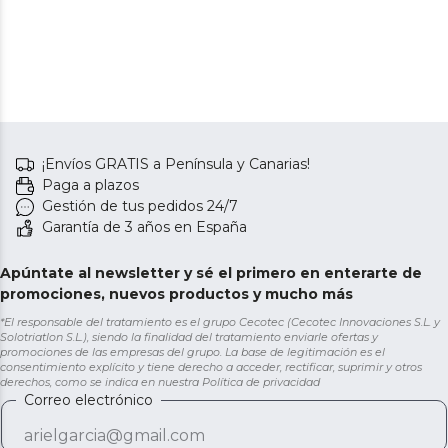
¡Envíos GRATIS a Península y Canarias!
Paga a plazos
Gestión de tus pedidos 24/7
Garantía de 3 años en España
Apúntate al newsletter y sé el primero en enterarte de
promociones, nuevos productos y mucho más
*El responsable del tratamiento es el grupo Cecotec (Cecotec Innovaciones S.L. y
Solotriatlon S.L.), siendo la finalidad del tratamiento enviarle ofertas y
promociones de las empresas del grupo. La base de legitimación es el
consentimiento explícito y tiene derecho a acceder, rectificar, suprimir y otros
derechos, como se indica en nuestra
Política de privacidad
Correo electrónico