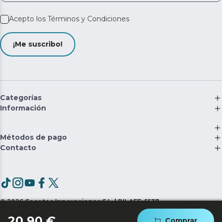
Acepto los
Términos y Condiciones
¡Me suscribo!
Categorías
Información
Métodos de pago
Contacto
©
2026
Cecotec Innovaciones S.L. | RII-AEE: 5537
20,90 €
Comprar