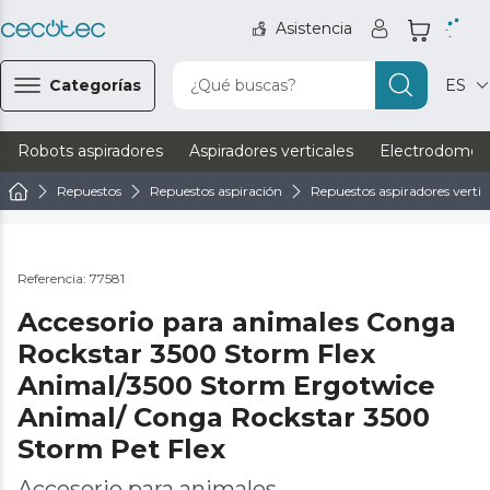
Asistencia
Categorías
¿Qué buscas?
ES
Robots aspiradores
Aspiradores verticales
Electrodomést
Repuestos
Repuestos aspiración
Repuestos aspiradores vertic
Referencia: 77581
Accesorio para animales Conga
Rockstar 3500 Storm Flex
Animal/3500 Storm Ergotwice
Animal/ Conga Rockstar 3500
Storm Pet Flex
Accesorio para animales