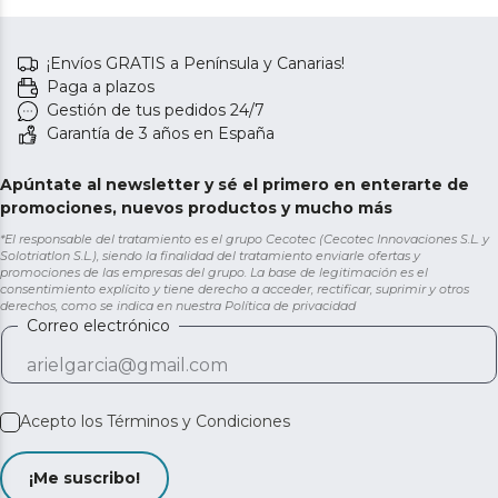
¡Envíos GRATIS a Península y Canarias!
Paga a plazos
Gestión de tus pedidos 24/7
Garantía de 3 años en España
Apúntate al newsletter y sé el primero en enterarte de
promociones, nuevos productos y mucho más
*El responsable del tratamiento es el grupo Cecotec (Cecotec Innovaciones S.L. y
Solotriatlon S.L.), siendo la finalidad del tratamiento enviarle ofertas y
promociones de las empresas del grupo. La base de legitimación es el
consentimiento explícito y tiene derecho a acceder, rectificar, suprimir y otros
derechos, como se indica en nuestra
Política de privacidad
Correo electrónico
Acepto los
Términos y Condiciones
¡Me suscribo!