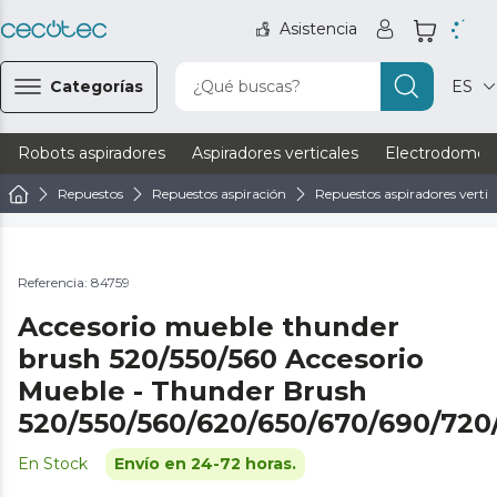
Asistencia
Categorías
¿Qué buscas?
ES
Robots aspiradores
Aspiradores verticales
Electrodomést
Repuestos
Repuestos aspiración
Repuestos aspiradores vertic
Referencia: 84759
Accesorio mueble thunder
brush 520/550/560 Accesorio
Mueble - Thunder Brush
520/550/560/620/650/670/690/720
En Stock
Envío en 24-72 horas.