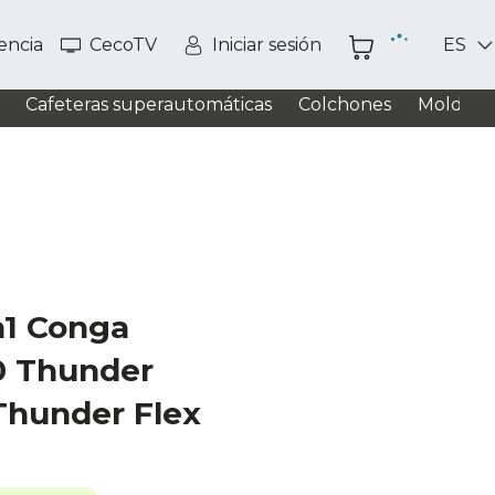
tencia
CecoTV
Iniciar sesión
ES
Cafeteras superautomáticas
Colchones
Moldead
n1 Conga
0 Thunder
Thunder Flex