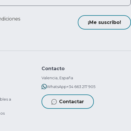
ndiciones
¡Me suscribo!
Contacto
Valencia, España
WhatsApp
+34 663 217 905
bles a
Contactar
tos