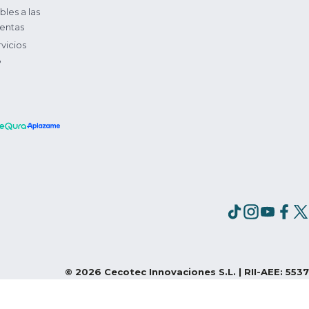
bles a las
entas
vicios
?
©
2026
Cecotec Innovaciones S.L. | RII-AEE: 5537