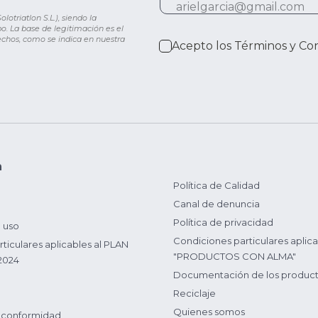
otriatlon S.L.), siendo la
o. La base de legitimación es el
rechos, como se indica en nuestra
Acepto los
Términos y Co
n
Política de Calidad
Canal de denuncia
Política de privacidad
 uso
Condiciones particulares aplica
ticulares aplicables al PLAN
"PRODUCTOS CON ALMA"
2024
Documentación de los produc
Reciclaje
Quienes somos
 conformidad