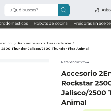
¿Qué buscas?
Asis
trodomésticos
Robots de cocina
Freidoras sin aceite
iración
Repuestos aspiradores verticales
 2500 Thunder Jalisco/2500 Thunder Flex Animal
Referencia: 77574
Accesorio 2E
Rockstar 250
Jalisco/2500 
Animal