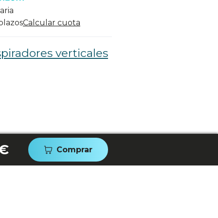
aria
 plazos
Calcular cuota
piradores verticales
 €
Comprar