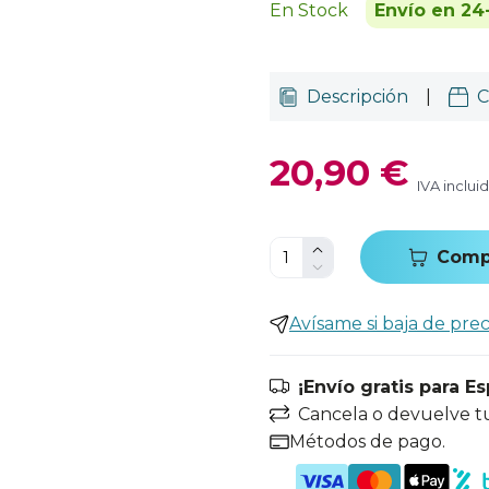
En Stock
Envío en 24
Descripción
|
C
20,90 €
IVA inclui
Comp
Avísame si baja de prec
¡Envío gratis para E
Cancela o devuelve t
Métodos de pago.