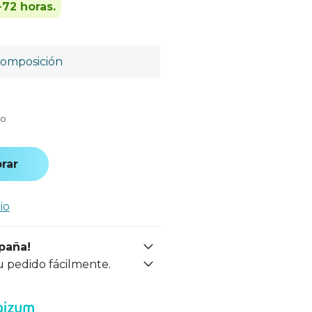
-72 horas.
omposición
do
rar
io
spaña!
u pedido fácilmente.