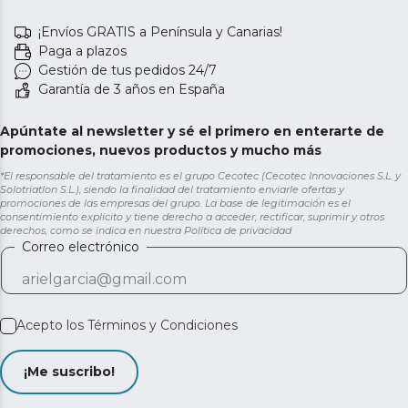
¡Envíos GRATIS a Península y Canarias!
Paga a plazos
Gestión de tus pedidos 24/7
Garantía de 3 años en España
Apúntate al newsletter y sé el primero en enterarte de
promociones, nuevos productos y mucho más
*El responsable del tratamiento es el grupo Cecotec (Cecotec Innovaciones S.L. y
Solotriatlon S.L.), siendo la finalidad del tratamiento enviarle ofertas y
promociones de las empresas del grupo. La base de legitimación es el
consentimiento explícito y tiene derecho a acceder, rectificar, suprimir y otros
derechos, como se indica en nuestra
Política de privacidad
Correo electrónico
Acepto los
Términos y Condiciones
¡Me suscribo!