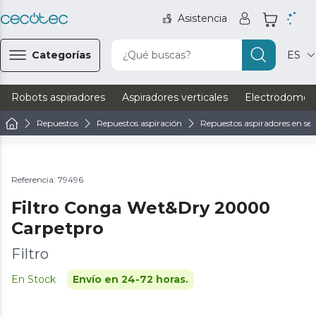
Asistencia
Categorías
¿Qué buscas?
ES
Robots aspiradores
Aspiradores verticales
Electrodomést
Repuestos
Repuestos aspiración
Repuestos aspiradores en s
Referencia: 79496
Filtro Conga Wet&Dry 20000
Carpetpro
Filtro
En Stock
Envío en 24-72 horas.