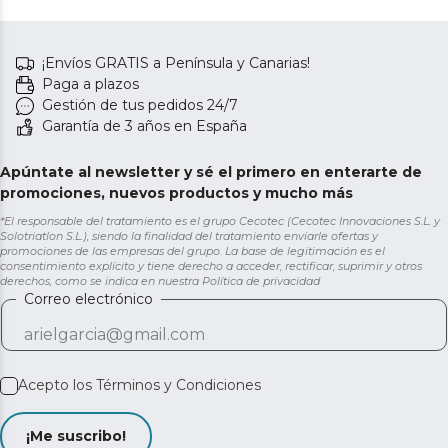
¡Envíos GRATIS a Península y Canarias!
Paga a plazos
Gestión de tus pedidos 24/7
Garantía de 3 años en España
Apúntate al newsletter y sé el primero en enterarte de
promociones, nuevos productos y mucho más
*El responsable del tratamiento es el grupo Cecotec (Cecotec Innovaciones S.L. y
Solotriatlon S.L.), siendo la finalidad del tratamiento enviarle ofertas y
promociones de las empresas del grupo. La base de legitimación es el
consentimiento explícito y tiene derecho a acceder, rectificar, suprimir y otros
derechos, como se indica en nuestra
Política de privacidad
Correo electrónico
Acepto los
Términos y Condiciones
¡Me suscribo!