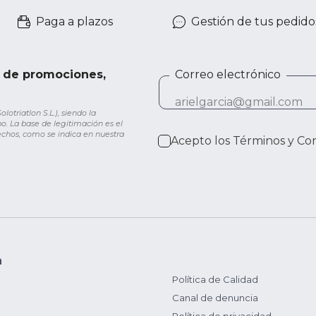
Paga a plazos
Gestión de tus pedido
e de promociones,
Correo electrónico
otriatlon S.L.), siendo la
o. La base de legitimación es el
rechos, como se indica en nuestra
Acepto los
Términos y Co
n
Política de Calidad
Canal de denuncia