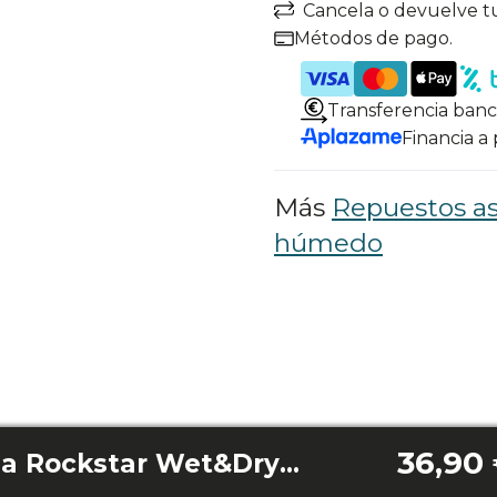
Cancela o devuelve t
Métodos de pago.
Transferencia banc
Financia a
Más
Repuestos as
húmedo
36,90
Depósito 30l Conga Rockstar Wet&Dry Steel Max Pro