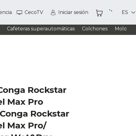
tencia
CecoTV
Iniciar sesión
ES
Cafeteras superautomáticas
Colchones
Moldead
 Conga Rockstar
l Max Pro
 Conga Rockstar
l Max Pro/