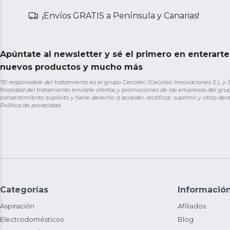
¡Envíos GRATIS a Península y Canarias!
Apúntate al newsletter y sé el primero en enterart
nuevos productos y mucho más
*El responsable del tratamiento es el grupo Cecotec (Cecotec Innovaciones S.L. y Sol
finalidad del tratamiento enviarle ofertas y promociones de las empresas del grup
consentimiento explícito y tiene derecho a acceder, rectificar, suprimir y otros de
Política de privacidad
Categorías
Informació
Aspiración
Afiliados
Electrodomésticos
Blog