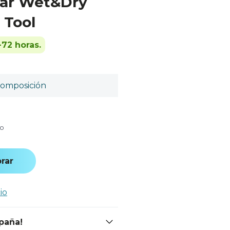
tar Wet&Dry
 Tool
-72 horas.
omposición
do
rar
io
spaña!