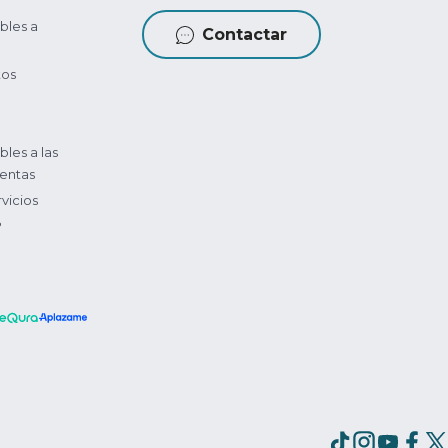
bles a
Contactar
tos
bles a las
entas
vicios
?