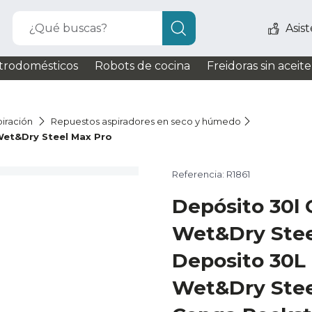
¿Qué buscas?
Asis
trodomésticos
Robots de cocina
Freidoras sin aceite
iración
Repuestos aspiradores en seco y húmedo
Wet&Dry Steel Max Pro
Referencia: R1861
Depósito 30l
Wet&Dry Stee
Deposito 30L
Wet&Dry Stee