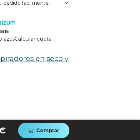
u pedido fácilmente.
aria
 plazos
Calcular cuota
piradores en seco y
 €
Comprar