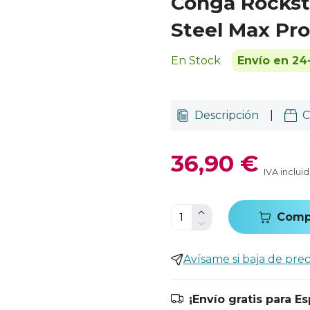
Conga Rocks
Steel Max Pro
En Stock
Envío en 24
Descripción
|
C
36,90 €
IVA inclui
Comp
Avísame si baja de prec
¡Envío gratis para E