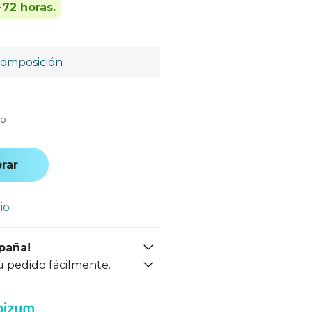
-72 horas.
omposición
do
rar
io
spaña!
u pedido fácilmente.