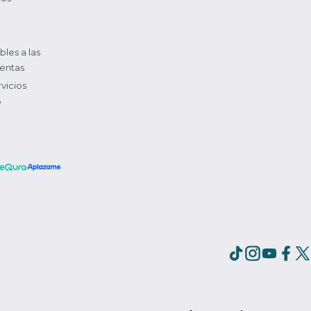
bles a las
entas
vicios
?