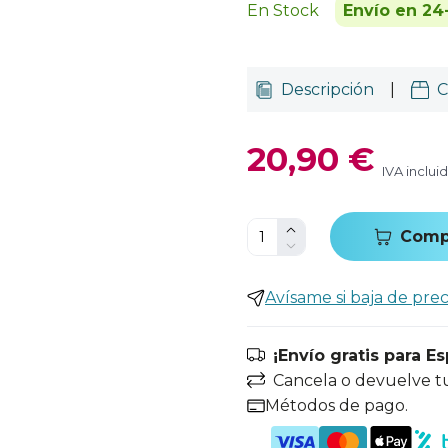
En Stock
Envío en 24
Descripción
|
C
20,90 €
IVA inclui
Comp
Avísame si baja de prec
¡Envío gratis para E
Cancela o devuelve t
Métodos de pago.