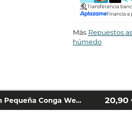
Transferencia banc
Financia a
Más
Repuestos as
húmedo
20,90
Base de aspiración Pequeña Conga Wet&Dry 20000 Carpetpro