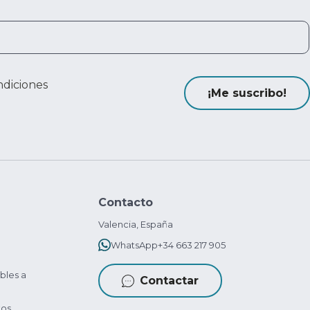
ndiciones
¡Me suscribo!
Contacto
Valencia, España
WhatsApp
+34 663 217 905
bles a
Contactar
tos