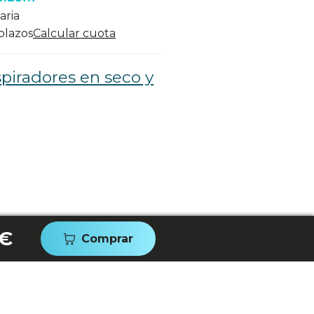
aria
 plazos
Calcular cuota
piradores en seco y
 €
Comprar