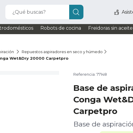
¿Qué buscas?
Asis
trodomésticos
Robots de cocina
Freidoras sin aceite
iración
Repuestos aspiradores en seco y húmedo
onga Wet&Dry 20000 Carpetpro
Referencia: 77148
Base de aspi
Conga Wet&D
Carpetpro
Base de aspiraci