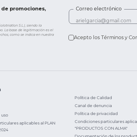
e de promociones,
Correo electrónico
otriatlon S.L.), siendo la
o. La base de legitimación es el
rechos, como se indica en nuestra
Acepto los
Términos y Co
n
Política de Calidad
Canal de denuncia
Política de privacidad
 uso
Condiciones particulares aplica
ticulares aplicables al PLAN
"PRODUCTOS CON ALMA"
2024
Documentación de los produc