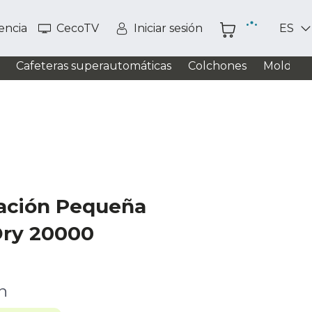
tencia
CecoTV
Iniciar sesión
ES
Cafeteras superautomáticas
Colchones
Moldead
ración Pequeña
ry 20000
ón