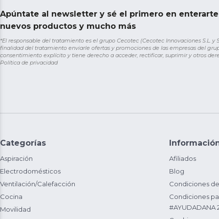
Apúntate al newsletter y sé el primero en enterart
nuevos productos y mucho más
*El responsable del tratamiento es el grupo Cecotec (Cecotec Innovaciones S.L. y Sol
finalidad del tratamiento enviarle ofertas y promociones de las empresas del grup
consentimiento explícito y tiene derecho a acceder, rectificar, suprimir y otros de
Política de privacidad
Categorías
Informació
Aspiración
Afiliados
Electrodomésticos
Blog
Ventilación/Calefacción
Condiciones de
Cocina
Condiciones par
#AYUDADANA 
Movilidad