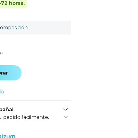
-72 horas.
omposición
do
rar
io
spaña!
u pedido fácilmente.