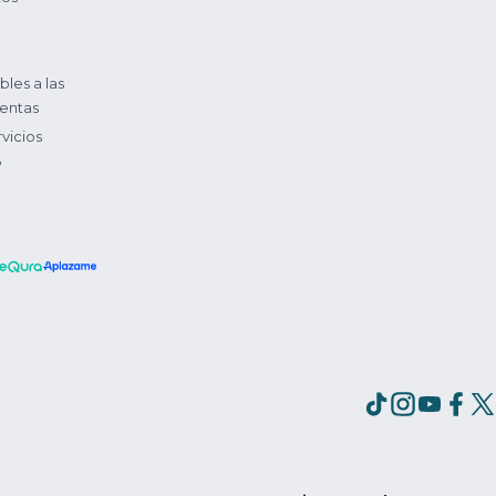
bles a las
entas
vicios
?