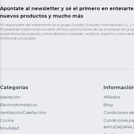
Apúntate al newsletter y sé el primero en enterart
nuevos productos y mucho más
*El responsable del tratamiento es el grupo Cecotec (Cecotec Innovaciones S.L. y Sol
finalidad del tratamiento enviarle ofertas y promociones de las empresas del grup
consentimiento explícito y tiene derecho a acceder, rectificar, suprimir y otros de
Política de privacidad
Categorías
Informació
Aspiración
Afiliados
Electrodomésticos
Blog
Ventilación/Calefacción
Condiciones de
Cocina
Condiciones par
#AYUDADANA 
Movilidad