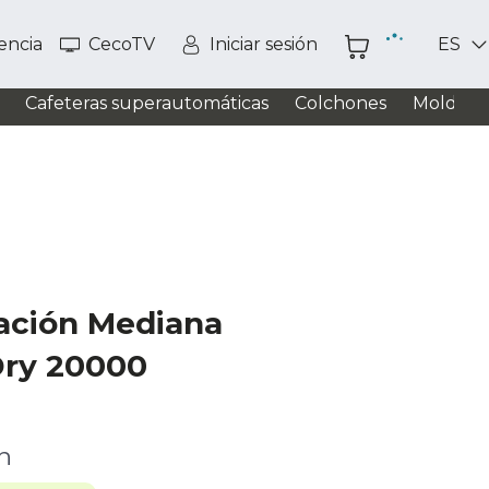
tencia
CecoTV
Iniciar sesión
ES
Cafeteras superautomáticas
Colchones
Moldead
ración Mediana
ry 20000
n