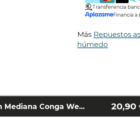
Transferencia banc
Financia a
Más
Repuestos as
húmedo
20,90
Base de aspiración Mediana Conga Wet&Dry 20000 Carpetpro