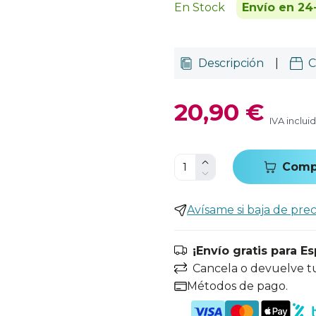
En Stock
Envío en 24
Descripción
|
C
20,90 €
IVA inclui
Comp
Avísame si baja de prec
¡Envío gratis para E
Cancela o devuelve t
Métodos de pago.