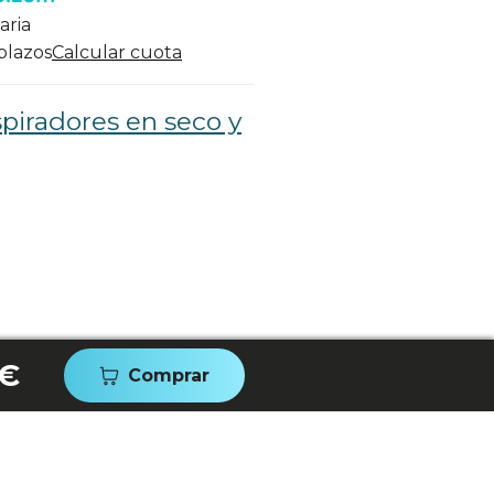
aria
 plazos
Calcular cuota
piradores en seco y
 €
Comprar