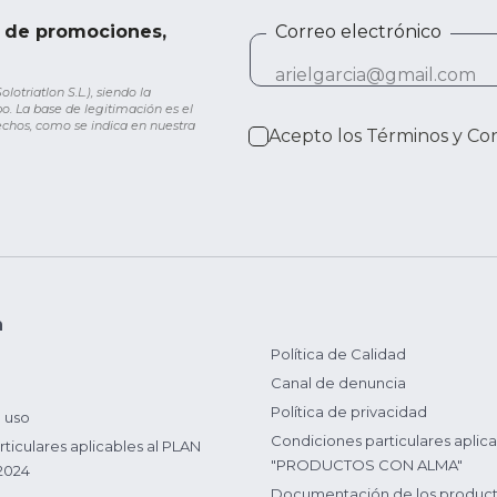
e de promociones,
Correo electrónico
otriatlon S.L.), siendo la
o. La base de legitimación es el
rechos, como se indica en nuestra
Acepto los
Términos y Co
n
Política de Calidad
Canal de denuncia
Política de privacidad
 uso
Condiciones particulares aplica
ticulares aplicables al PLAN
"PRODUCTOS CON ALMA"
2024
Documentación de los produc