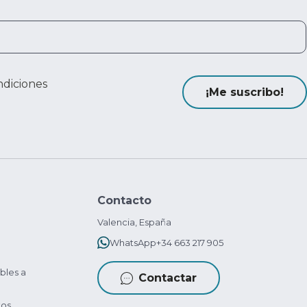
ndiciones
¡Me suscribo!
Contacto
Valencia, España
WhatsApp
+34 663 217 905
bles a
Contactar
tos