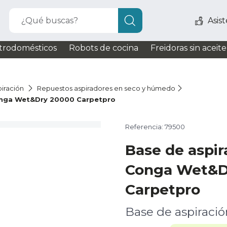
¿Qué buscas?
Asis
trodomésticos
Robots de cocina
Freidoras sin aceite
iración
Repuestos aspiradores en seco y húmedo
onga Wet&Dry 20000 Carpetpro
Referencia: 79500
Base de aspi
Conga Wet&D
Carpetpro
Base de aspiració