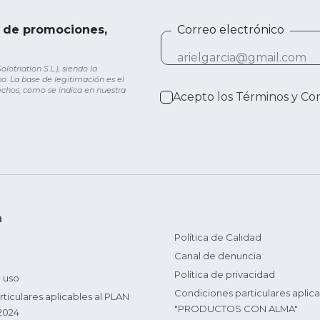
e de promociones,
Correo electrónico
otriatlon S.L.), siendo la
o. La base de legitimación es el
rechos, como se indica en nuestra
Acepto los
Términos y Co
n
Política de Calidad
Canal de denuncia
Política de privacidad
 uso
Condiciones particulares aplica
ticulares aplicables al PLAN
"PRODUCTOS CON ALMA"
2024