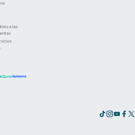
tos
bles a las
entas
vicios
?