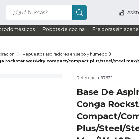
¿Qué buscas?
Asis
trodomésticos
Robots de cocina
Freidoras sin aceite
iración
Repuestos aspiradores en seco y húmedo
ga rockstar wet&dry compact/compact plus/steel/steel max/s
Referencia: 97632
Base De Aspi
Conga Rocks
Compact/Com
Plus/Steel/St