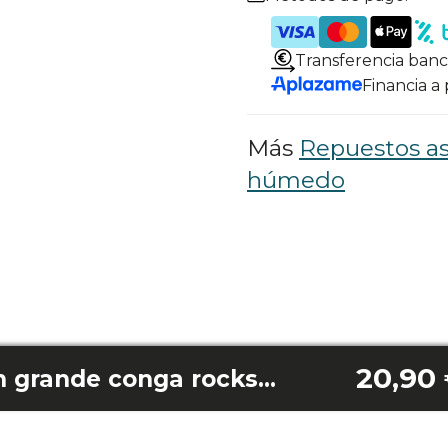
Transferencia banc
Financia a
Más
Repuestos as
húmedo
20,90
Base de aspiración grande conga rockstar wet&dry compact/compact plus/steel/steel max/steel pro