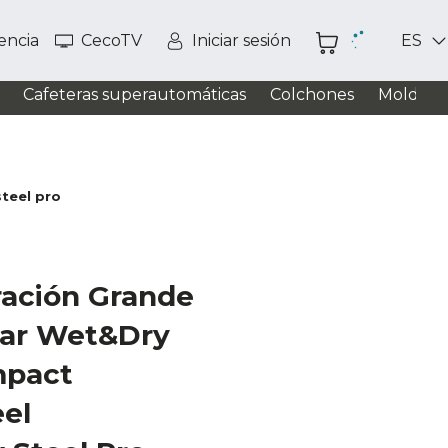
tencia
CecoTV
Iniciar sesión
ES
Cafeteras superautomáticas
Colchones
Moldead
teel pro
ración Grande
tar Wet&Dry
pact
eel