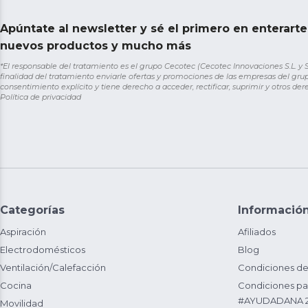
Apúntate al newsletter y sé el primero en enterart
nuevos productos y mucho más
*El responsable del tratamiento es el grupo Cecotec (Cecotec Innovaciones S.L. y Sol
finalidad del tratamiento enviarle ofertas y promociones de las empresas del grup
consentimiento explícito y tiene derecho a acceder, rectificar, suprimir y otros de
Política de privacidad
Categorías
Informació
Aspiración
Afiliados
Electrodomésticos
Blog
Ventilación/Calefacción
Condiciones de
Cocina
Condiciones par
#AYUDADANA 
Movilidad