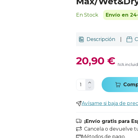
Max/Wet&Dry 
En Stock
Envío en 24
Descripción
|
C
20,90 €
IVA inclui
Comp
Avísame si baja de prec
¡Envío gratis para E
Cancela o devuelve t
Métodos de pago.