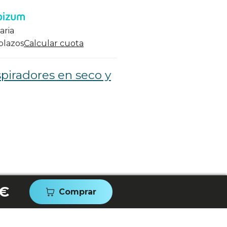
aria
 plazos
Calcular cuota
piradores en seco y
 €
Comprar