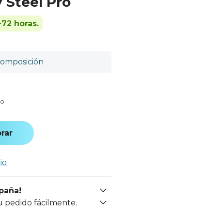
Steel Pro
-72 horas.
omposición
do
rar
io
spaña!
u pedido fácilmente.