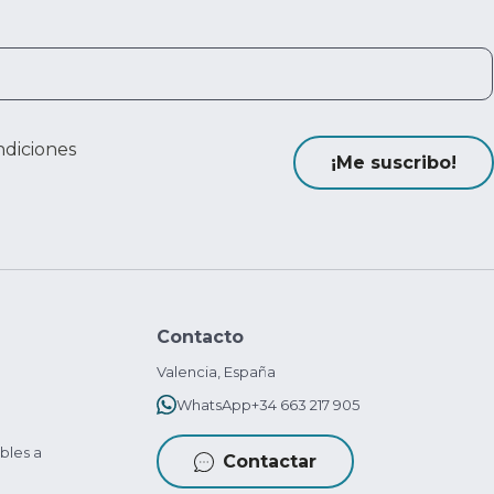
ndiciones
¡Me suscribo!
Contacto
Valencia, España
WhatsApp
+34 663 217 905
bles a
Contactar