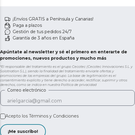
¡Envíos GRATIS a Península y Canarias!
Paga a plazos
Gestión de tus pedidos 24/7
Garantía de 3 años en España
Apúntate al newsletter y sé el primero en enterarte de
promociones, nuevos productos y mucho más
*El responsable del tratamiento es el grupo Cecotec (Cecotec Innovaciones S.L. y
Solotriatlon S.L.), siendo la finalidad del tratamiento enviarle ofertas y
promociones de las empresas del grupo. La base de legitimación es el
consentimiento explícito y tiene derecho a acceder, rectificar, suprimir y otros
derechos, como se indica en nuestra
Política de privacidad
Correo electrónico
Acepto los
Términos y Condiciones
¡Me suscribo!