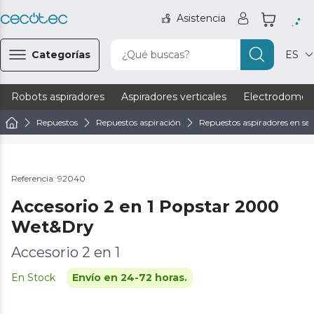
Asistencia
Categorías
¿Qué buscas?
ES
Robots aspiradores
Aspiradores verticales
Electrodomést
Repuestos
Repuestos aspiración
Repuestos aspiradores en s
Referencia: 92040
Accesorio 2 en 1 Popstar 2000
Wet&Dry
Accesorio 2 en 1
En Stock
Envío en 24-72 horas.