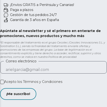
¡Envíos GRATIS a Península y Canarias!
Paga a plazos
Gestión de tus pedidos 24/7
Garantía de 3 años en España
Apúntate al newsletter y sé el primero en enterarte de
promociones, nuevos productos y mucho más
*El responsable del tratamiento es el grupo Cecotec (Cecotec Innovaciones S.L. y
Solotriatlon S.L.), siendo la finalidad del tratamiento enviarle ofertas y
promociones de las empresas del grupo. La base de legitimación es el
consentimiento explícito y tiene derecho a acceder, rectificar, suprimir y otros
derechos, como se indica en nuestra
Política de privacidad
Correo electrónico
Acepto los
Términos y Condiciones
¡Me suscribo!