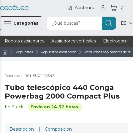
Asistencia
Categorías
¿Qué buscas?
ES
Robots aspiradores
Aspiradores verticales
Electrodomést
Repuestos
Repuestos aspiración
Repuestos aspiradores de tri
Referencia: R01_EU01_119347
Tubo telescópico 440 Conga
Powerbag 2000 Compact Plus
En Stock
Envío en 24-72 horas.
Descripción
|
Composición