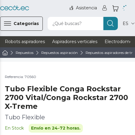
Asistencia
Categorías
¿Qué buscas?
ES
Robots aspiradores
Aspiradores verticales
Electrodomést
Repuestos
Repuestos aspiración
Repuestos aspiradores de tri
Referencia: 70560
Tubo Flexible Conga Rockstar
2700 Vital/Conga Rockstar 2700
X-Treme
Tubo Flexible
En Stock
Envío en 24-72 horas.