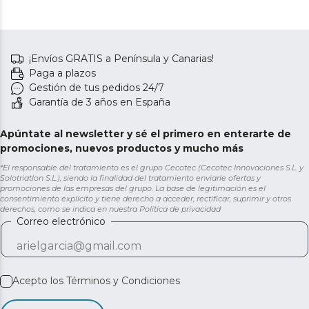
¡Envíos GRATIS a Península y Canarias!
Paga a plazos
Gestión de tus pedidos 24/7
Garantía de 3 años en España
Apúntate al newsletter y sé el primero en enterarte de
promociones, nuevos productos y mucho más
*El responsable del tratamiento es el grupo Cecotec (Cecotec Innovaciones S.L. y
Solotriatlon S.L.), siendo la finalidad del tratamiento enviarle ofertas y
promociones de las empresas del grupo. La base de legitimación es el
consentimiento explícito y tiene derecho a acceder, rectificar, suprimir y otros
derechos, como se indica en nuestra
Política de privacidad
Correo electrónico
Acepto los
Términos y Condiciones