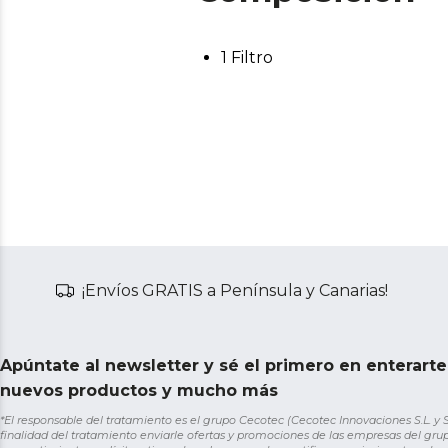
1 Filtro
¡Envíos GRATIS a Península y Canarias!
Apúntate al newsletter y sé el primero en enterart
nuevos productos y mucho más
*El responsable del tratamiento es el grupo Cecotec (Cecotec Innovaciones S.L. y Sol
finalidad del tratamiento enviarle ofertas y promociones de las empresas del grup