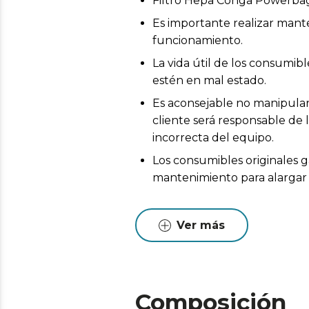
Filtro Hepa Conga Powerba
Es importante realizar mant
funcionamiento.
La vida útil de los consumi
estén en mal estado.
Es aconsejable no manipular 
cliente será responsable de 
incorrecta del equipo.
Los consumibles originales g
mantenimiento para alargar l
Ver más
Composición