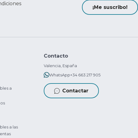
ndiciones
¡Me suscribo!
Contacto
Valencia, España
WhatsApp
+34 663 217 905
bles a
Contactar
tos
bles a las
entas