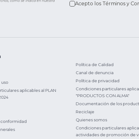
rechos, como se indica en nuestra
Acepto los
Términos y Co
n
Política de Calidad
Canal de denuncia
Política de privacidad
 uso
Condiciones particulares aplica
ticulares aplicables al PLAN
"PRODUCTOS CON ALMA"
2024
Documentación de los produc
Reciclaje
Quienes somos
 conformidad
Condiciones particulares aplica
nerales
actividades de promoción de v