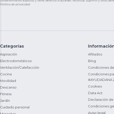
consentimiento explícito y tiene derecho a acceder, rectificar, suprimir y otros de
Política de privacidad
Categorías
Informació
Aspiración
Afiliados
Electrodomésticos
Blog
Ventilación/Calefacción
Condiciones de
Cocina
Condiciones par
#AYUDADANA 
Movilidad
Cookies
Descanso
Data Act
Fitness
Declaración de
Jardín
Condiciones ge
Cuidado personal
Aviso legal
Mascotas