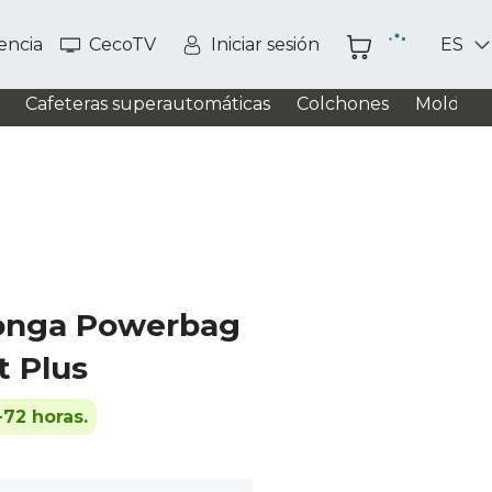
tencia
CecoTV
Iniciar sesión
ES
Cafeteras superautomáticas
Colchones
Moldead
Conga Powerbag
 Plus
-72 horas.