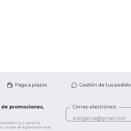
Paga a plazos
Gestión de tus pedido
e de promociones,
Correo electrónico
otriatlon S.L.), siendo la
o. La base de legitimación es el