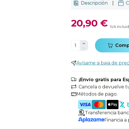
Descripción
|
C
20,90 €
IVA inclui
Comp
Avísame si baja de prec
¡Envío gratis para E
Cancela o devuelve t
Métodos de pago.
Transferencia banc
Financia a