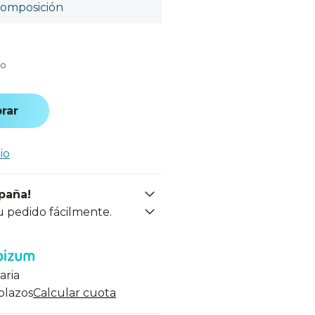
omposición
do
rar
io
spaña!
u pedido fácilmente.
aria
 plazos
Calcular cuota