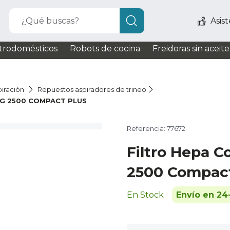
¿Qué buscas?
Asis
trodomésticos
Robots de cocina
Freidoras sin aceite
iración
Repuestos aspiradores de trineo
G 2500 COMPACT PLUS
Referencia: 77672
Filtro Hepa 
2500 Compact
En Stock
Envío en 24