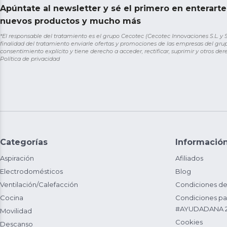
Apúntate al newsletter y sé el primero en enterart
nuevos productos y mucho más
*El responsable del tratamiento es el grupo Cecotec (Cecotec Innovaciones S.L. y Sol
finalidad del tratamiento enviarle ofertas y promociones de las empresas del grup
consentimiento explícito y tiene derecho a acceder, rectificar, suprimir y otros de
Política de privacidad
Categorías
Informació
Aspiración
Afiliados
Electrodomésticos
Blog
Ventilación/Calefacción
Condiciones de
Cocina
Condiciones par
#AYUDADANA 
Movilidad
Cookies
Descanso