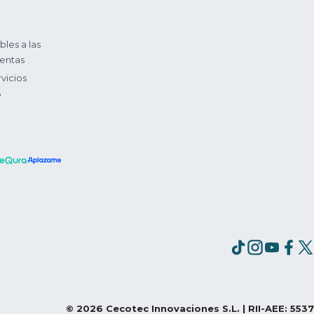
bles a las
entas
vicios
?
©
2026
Cecotec Innovaciones S.L. | RII-AEE: 5537