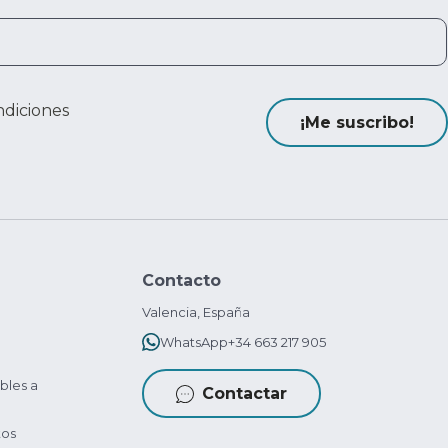
ndiciones
¡Me suscribo!
Contacto
Valencia, España
WhatsApp
+34 663 217 905
bles a
Contactar
tos