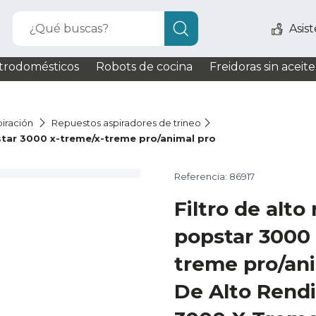
¿Qué buscas?
Asis
trodomésticos
Robots de cocina
Freidoras sin aceite
iración
Repuestos aspiradores de trineo
star 3000 x-treme/x-treme pro/animal pro
Referencia: 86917
Filtro de alt
popstar 3000 
treme pro/ani
De Alto Rend