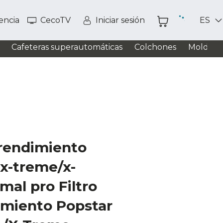
tencia
CecoTV
Iniciar sesión
ES
Cafeteras superautomáticas
Colchones
Moldead
o rendimiento
x-treme/x-
mal pro Filtro
imiento Popstar