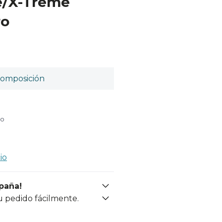
e/X-Treme
ro
omposición
do
io
spaña!
u pedido fácilmente.