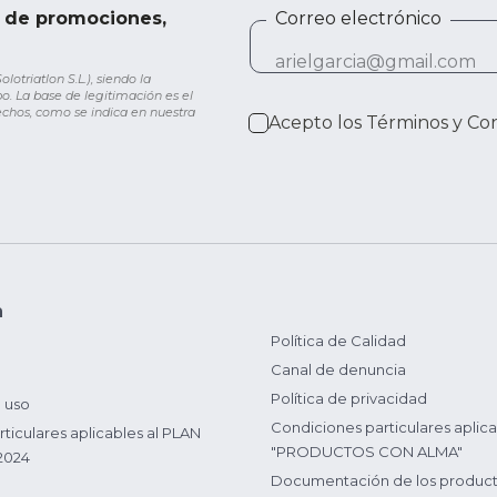
e de promociones,
Correo electrónico
otriatlon S.L.), siendo la
o. La base de legitimación es el
rechos, como se indica en nuestra
Acepto los
Términos y Co
n
Política de Calidad
Canal de denuncia
Política de privacidad
 uso
Condiciones particulares aplica
ticulares aplicables al PLAN
"PRODUCTOS CON ALMA"
2024
Documentación de los produc