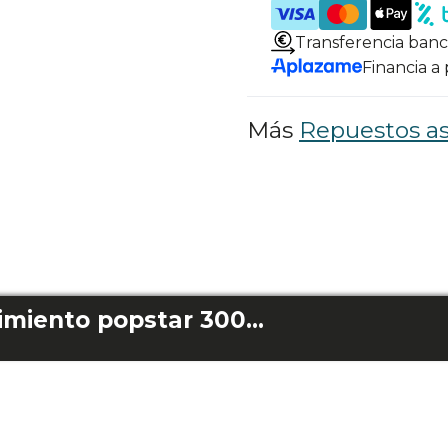
Transferencia banc
Financia a
Más
Repuestos as
Filtro de alto rendimiento popstar 3000 x-treme/x-treme pro/animal pro