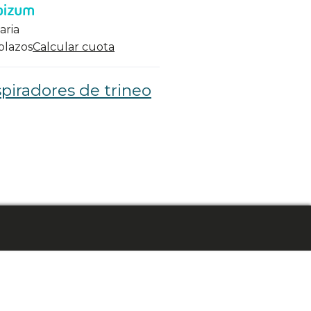
aria
 plazos
Calcular cuota
piradores de trineo