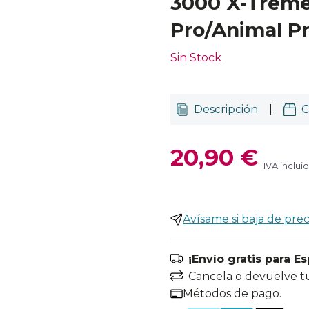
3000 X-Trem
Pro/Animal P
Sin Stock
Descripción
|
C
20,90 €
IVA inclui
Avísame si baja de prec
¡Envío gratis para E
Cancela o devuelve t
Métodos de pago.