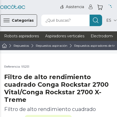
Asistencia
Categorías
¿Qué buscas?
ES
Robots aspiradores
Aspiradores verticales
Electrodomést
Repuestos
Repuestos aspiración
Repuestos aspiradores de tri
Referencia: 95251
Filtro de alto rendimiento
cuadrado Conga Rockstar 2700
Vital/Conga Rockstar 2700 X-
Treme
Filtro de alto rendimiento cuadrado