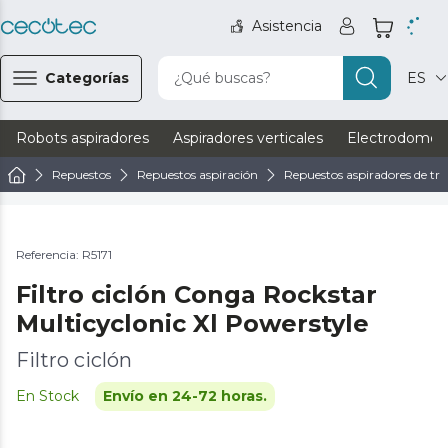
Asistencia
Categorías
¿Qué buscas?
ES
Robots aspiradores
Aspiradores verticales
Electrodomést
Repuestos
Repuestos aspiración
Repuestos aspiradores de tri
Referencia: R5171
Filtro ciclón Conga Rockstar
Multicyclonic Xl Powerstyle
Filtro ciclón
En Stock
Envío en 24-72 horas.