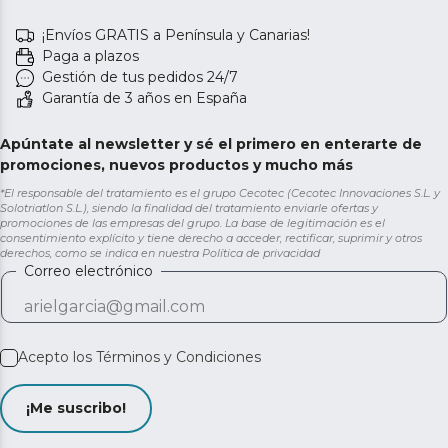
¡Envíos GRATIS a Península y Canarias!
Paga a plazos
Gestión de tus pedidos 24/7
Garantía de 3 años en España
Apúntate al newsletter y sé el primero en enterarte de
promociones, nuevos productos y mucho más
*El responsable del tratamiento es el grupo Cecotec (Cecotec Innovaciones S.L. y
Solotriatlon S.L.), siendo la finalidad del tratamiento enviarle ofertas y
promociones de las empresas del grupo. La base de legitimación es el
consentimiento explícito y tiene derecho a acceder, rectificar, suprimir y otros
derechos, como se indica en nuestra
Política de privacidad
Correo electrónico
Acepto los
Términos y Condiciones
¡Me suscribo!