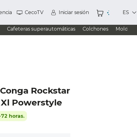
tencia
CecoTV
Iniciar sesión
ES
Cafeteras superautomáticas
Colchones
Moldead
o Conga Rockstar
 Xl Powerstyle
-72 horas.