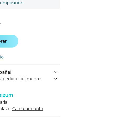
omposición
o
rar
io
spaña!
u pedido fácilmente.
aria
 plazos
Calcular cuota