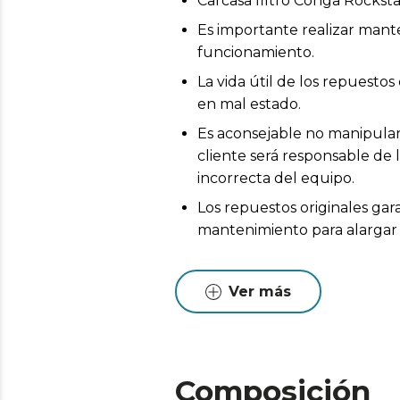
Carcasa filtro Conga Rocksta
Es importante realizar mant
funcionamiento.
La vida útil de los repuest
en mal estado.
Es aconsejable no manipular 
cliente será responsable de 
incorrecta del equipo.
Los repuestos originales gar
mantenimiento para alargar l
Ver más
Composición