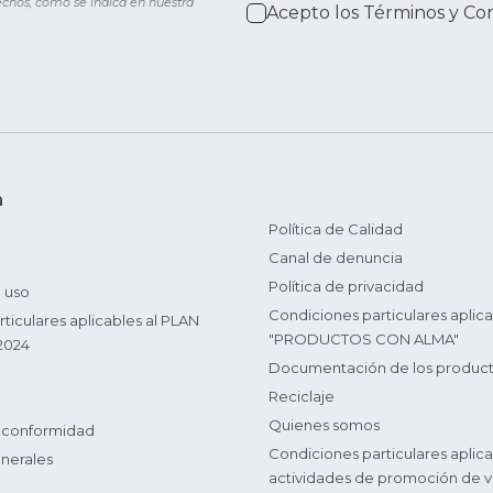
rechos, como se indica en nuestra
Acepto los
Términos y Co
n
Política de Calidad
Canal de denuncia
Política de privacidad
 uso
Condiciones particulares aplica
ticulares aplicables al PLAN
"PRODUCTOS CON ALMA"
2024
Documentación de los produc
Reciclaje
Quienes somos
 conformidad
Condiciones particulares aplica
nerales
actividades de promoción de v