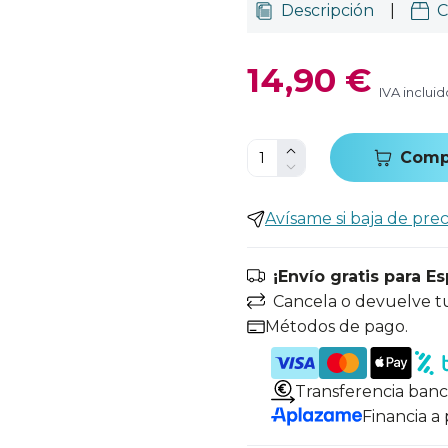
Descripción
|
C
14,90 €
IVA incluid
Comp
Avísame si baja de prec
¡Envío gratis para E
Cancela o devuelve t
Métodos de pago.
Transferencia banc
Financia a