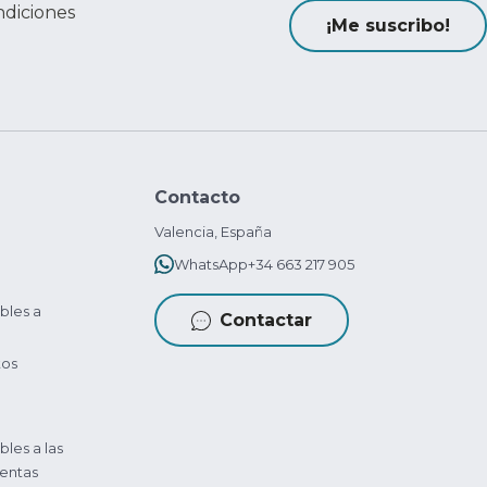
ndiciones
¡Me suscribo!
Contacto
Valencia, España
WhatsApp
+34 663 217 905
bles a
Contactar
tos
bles a las
entas