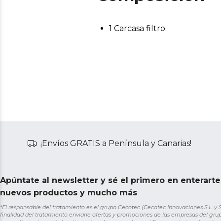
1 Carcasa filtro
¡Envíos GRATIS a Península y Canarias!
Apúntate al newsletter y sé el primero en enterart
nuevos productos y mucho más
*El responsable del tratamiento es el grupo Cecotec (Cecotec Innovaciones S.L. y Sol
finalidad del tratamiento enviarle ofertas y promociones de las empresas del grup