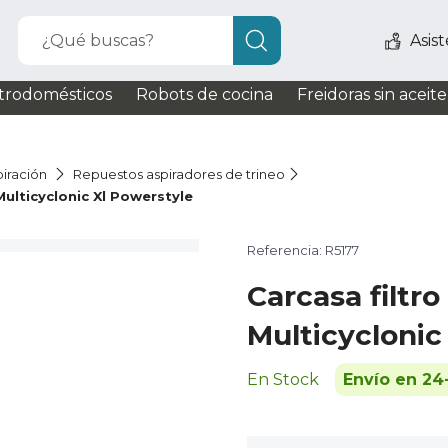
¿Qué buscas?
Asis
trodomésticos
Robots de cocina
Freidoras sin aceite
iración
Repuestos aspiradores de trineo
ulticyclonic Xl Powerstyle
Referencia: R5177
Carcasa filtr
Multicyclonic
En Stock
Envío en 24