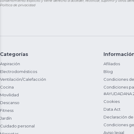
consentimiento explícito y tiene derecho a acceder, rectificar, suprimir y otros de
Política de privacidad
Categorías
Informació
Aspiración
Afiliados
Electrodomésticos
Blog
Ventilación/Calefacción
Condiciones de
Cocina
Condiciones par
#AYUDADANA 
Movilidad
Cookies
Descanso
Data Act
Fitness
Declaración de
Jardín
Condiciones ge
Cuidado personal
Aviso legal
Mascotas