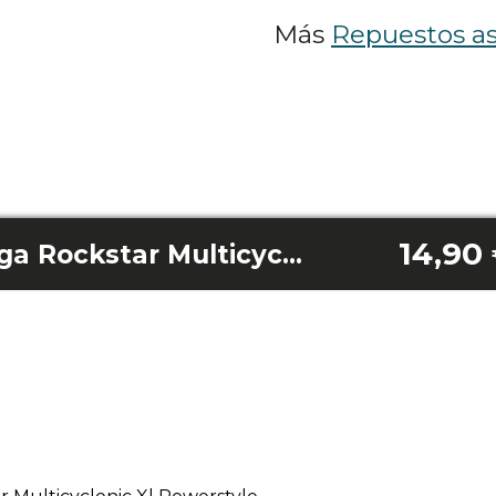
Más
Repuestos as
14,90
Carcasa filtro Conga Rockstar Multicyclonic Xl Powerstyle