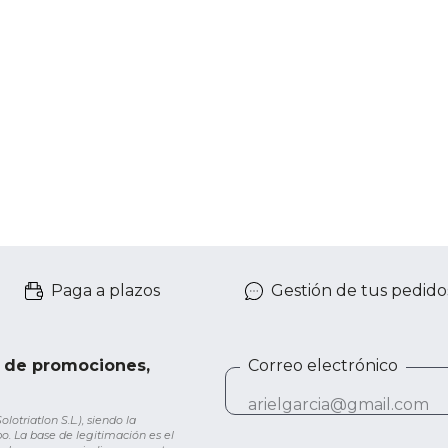
Paga a plazos
Gestión de tus pedido
e de promociones,
Correo electrónico
otriatlon S.L.), siendo la
o. La base de legitimación es el