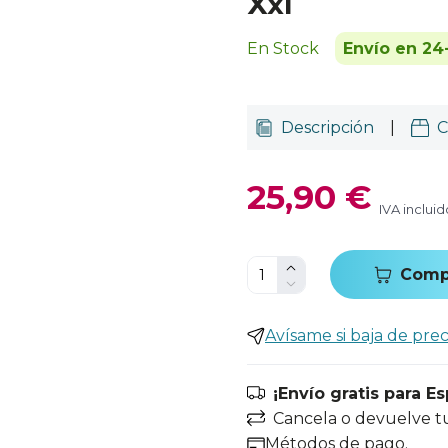
Xxl
En Stock
Envío en 24
Descripción
|
C
25,90 €
IVA incluid
Comp
Avísame si baja de prec
¡Envío gratis para E
Cancela o devuelve t
Métodos de pago.