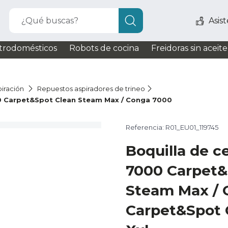
¿Qué buscas?
Asis
trodomésticos
Robots de cocina
Freidoras sin aceite
iración
Repuestos aspiradores de trineo
0 Carpet&Spot Clean Steam Max / Conga 7000
Referencia: R01_EU01_119745
Boquilla de c
7000 Carpet&
Steam Max / 
Carpet&Spot 