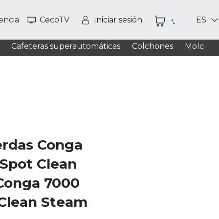
tencia
CecoTV
Iniciar sesión
ES
Cafeteras superautomáticas
Colchones
Moldead
erdas Conga
Spot Clean
Conga 7000
Clean Steam