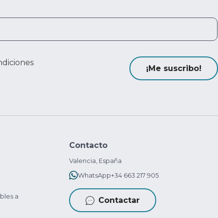
ndiciones
¡Me suscribo!
Contacto
Valencia, España
WhatsApp
+34 663 217 905
bles a
Contactar