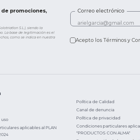
e de promociones,
Correo electrónico
otriatlon S.L.), siendo la
o. La base de legitimación es el
rechos, como se indica en nuestra
Acepto los
Términos y Co
n
Política de Calidad
Canal de denuncia
Política de privacidad
 uso
Condiciones particulares aplica
ticulares aplicables al PLAN
"PRODUCTOS CON ALMA"
2024