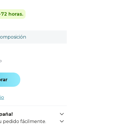
-72 horas.
omposición
o
rar
io
spaña!
u pedido fácilmente.