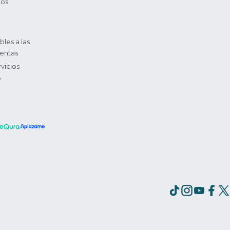
tos
bles a las
entas
vicios
?