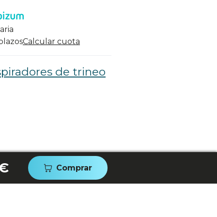
aria
 plazos
Calcular cuota
piradores de trineo
 €
Comprar