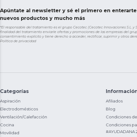
Apúntate al newsletter y sé el primero en enterart
nuevos productos y mucho más
*El responsable del tratamiento es el grupo Cecotec (Cecotec Innovaciones S.L. y Sol
finalidad del tratamiento enviarle ofertas y promociones de las empresas del grup
consentimiento explícito y tiene derecho a acceder, rectificar, suprimir y otros de
Política de privacidad
Categorías
Informació
Aspiración
Afiliados
Electrodomésticos
Blog
Ventilación/Calefacción
Condiciones de
Cocina
Condiciones par
#AYUDADANA 
Movilidad