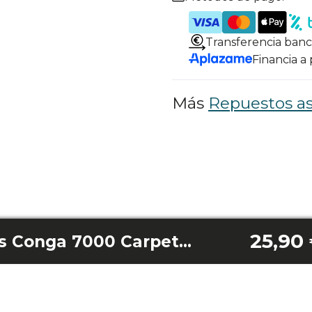
Transferencia banc
Financia a
Más
Repuestos as
25,90
Boquilla De Cerdas Conga 7000 Carpet&Spot Clean Steam Max / Conga 7000