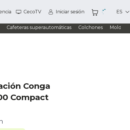
tencia
CecoTV
Iniciar sesión
ES
Cafeteras superautomáticas
Colchones
Moldead
ración Conga
00 Compact
ón