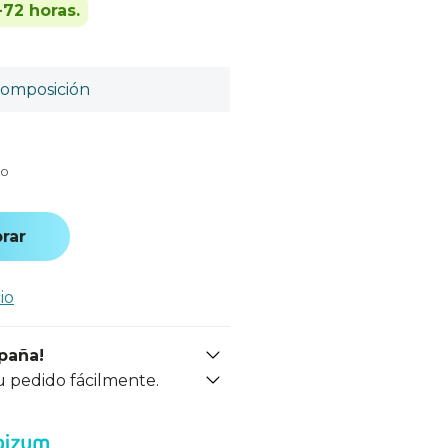
-72 horas.
omposición
do
rar
io
spaña!
u pedido fácilmente.