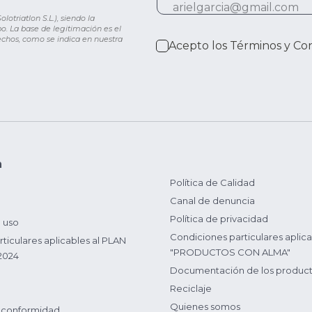
otriatlon S.L.), siendo la
o. La base de legitimación es el
rechos, como se indica en nuestra
Acepto los
Términos y Co
n
Política de Calidad
Canal de denuncia
Política de privacidad
 uso
Condiciones particulares aplica
ticulares aplicables al PLAN
"PRODUCTOS CON ALMA"
2024
Documentación de los produc
Reciclaje
Quienes somos
 conformidad