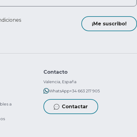
ndiciones
¡Me suscribo!
Contacto
Valencia, España
WhatsApp
+34 663 217 905
bles a
Contactar
tos