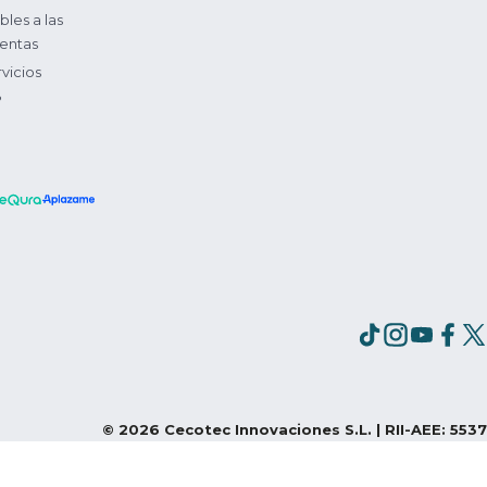
bles a las
entas
vicios
?
©
2026
Cecotec Innovaciones S.L. | RII-AEE: 5537