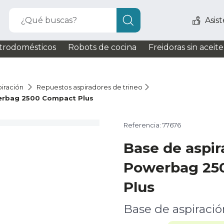
¿Qué buscas?
Asis
trodomésticos
Robots de cocina
Freidoras sin aceite
iración
Repuestos aspiradores de trineo
erbag 2500 Compact Plus
Referencia: 77676
Base de aspi
Powerbag 25
Plus
Base de aspiraci