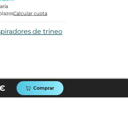
aria
 plazos
Calcular cuota
piradores de trineo
 €
Comprar