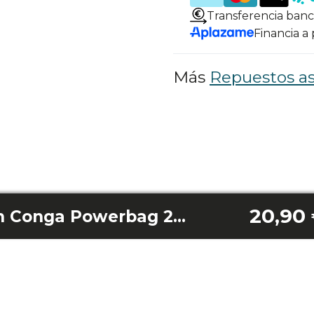
Transferencia banc
Financia a
Más
Repuestos as
20,90
Base de aspiración Conga Powerbag 2500 Compact Plus