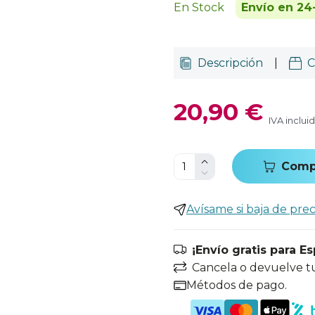
En Stock
Envío en 24
Descripción
|
C
20,90 €
IVA inclui
Comp
Avísame si baja de prec
¡Envío gratis para E
Cancela o devuelve t
Métodos de pago.