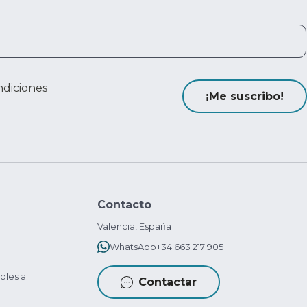
ndiciones
¡Me suscribo!
Contacto
Valencia, España
WhatsApp
+34 663 217 905
bles a
Contactar