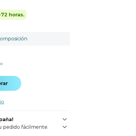
-72 horas.
omposición
do
rar
io
spaña!
u pedido fácilmente.