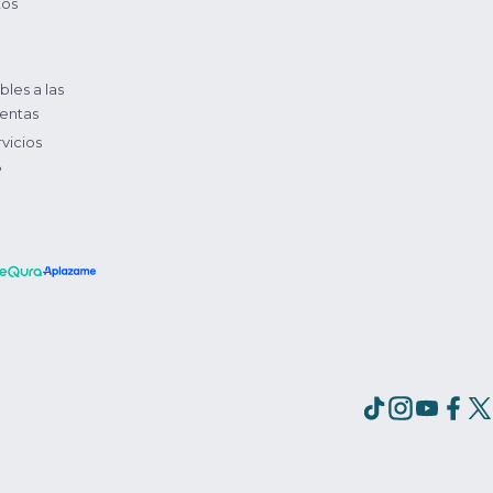
tos
bles a las
entas
vicios
?