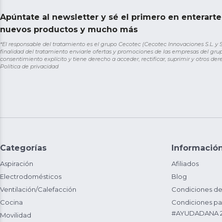
Apúntate al newsletter y sé el primero en enterart
nuevos productos y mucho más
*El responsable del tratamiento es el grupo Cecotec (Cecotec Innovaciones S.L. y Sol
finalidad del tratamiento enviarle ofertas y promociones de las empresas del grup
consentimiento explícito y tiene derecho a acceder, rectificar, suprimir y otros de
Política de privacidad
Categorías
Informació
Aspiración
Afiliados
Electrodomésticos
Blog
Ventilación/Calefacción
Condiciones de
Cocina
Condiciones par
#AYUDADANA 
Movilidad