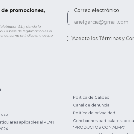
e de promociones,
Correo electrónico
otriatlon S.L.), siendo la
o. La base de legitimación es el
rechos, como se indica en nuestra
Acepto los
Términos y Co
n
Política de Calidad
Canal de denuncia
Política de privacidad
 uso
Condiciones particulares aplica
ticulares aplicables al PLAN
"PRODUCTOS CON ALMA"
2024