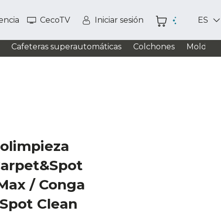
tencia
CecoTV
Iniciar sesión
ES
Cafeteras superautomáticas
Colchones
Moldead
tolimpieza
Carpet&Spot
Max / Conga
Spot Clean