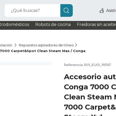
¿Qué buscas?
Asis
trodomésticos
Robots de cocina
Freidoras sin aceite
iración
Repuestos aspiradores de trineo
 7000 Carpet&Spot Clean Steam Max / Conga
Referencia: R01_EU01_119747
Accesorio au
Conga 7000 
Clean Steam 
7000 Carpet&