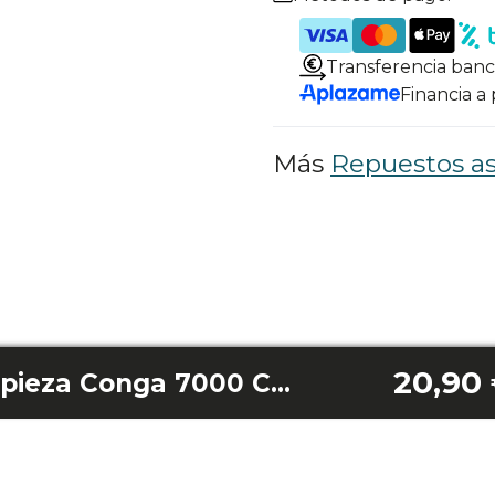
Transferencia banc
Financia a
Más
Repuestos as
20,90
Accesorio Autolimpieza Conga 7000 Carpet&Spot Clean Steam Max / Conga