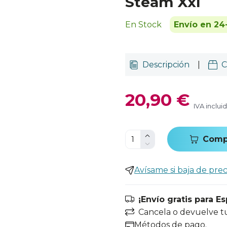
Steam Xxl
En Stock
Envío en 24
Descripción
|
C
20,90 €
IVA inclui
Comp
Avísame si baja de prec
¡Envío gratis para E
Cancela o devuelve t
Métodos de pago.