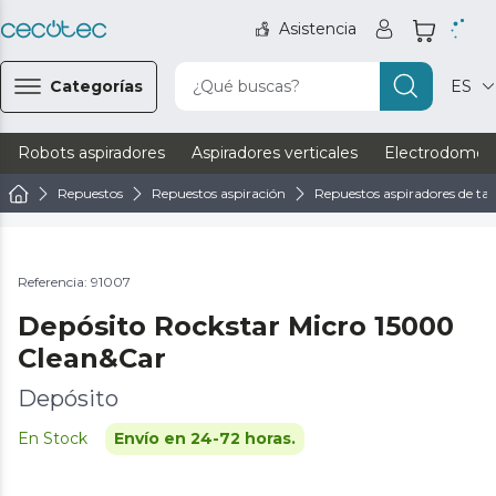
Asistencia
Categorías
¿Qué buscas?
ES
Robots aspiradores
Aspiradores verticales
Electrodomést
Repuestos
Repuestos aspiración
Repuestos aspiradores de tap
Referencia: 91007
Depósito Rockstar Micro 15000
Clean&Car
Depósito
En Stock
Envío en 24-72 horas.