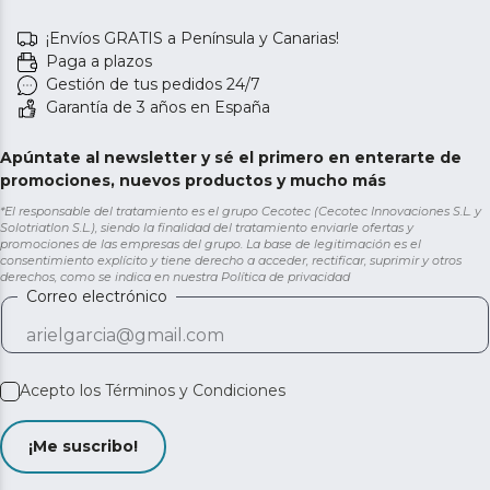
¡Envíos GRATIS a Península y Canarias!
Paga a plazos
Gestión de tus pedidos 24/7
Garantía de 3 años en España
Apúntate al newsletter y sé el primero en enterarte de
promociones, nuevos productos y mucho más
*El responsable del tratamiento es el grupo Cecotec (Cecotec Innovaciones S.L. y
Solotriatlon S.L.), siendo la finalidad del tratamiento enviarle ofertas y
promociones de las empresas del grupo. La base de legitimación es el
consentimiento explícito y tiene derecho a acceder, rectificar, suprimir y otros
derechos, como se indica en nuestra
Política de privacidad
Correo electrónico
Acepto los
Términos y Condiciones
¡Me suscribo!