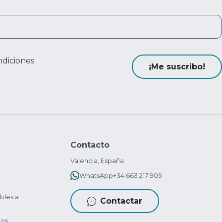
ndiciones
¡Me suscribo!
Contacto
Valencia, España
WhatsApp
+34 663 217 905
bles a
Contactar
tos