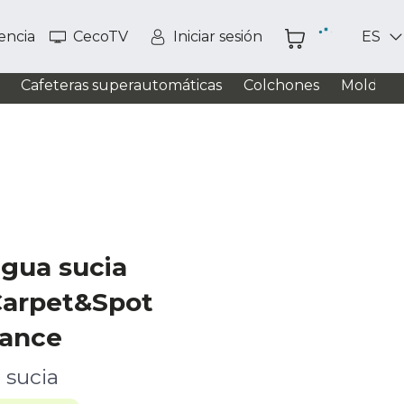
tencia
CecoTV
Iniciar sesión
ES
Cafeteras superautomáticas
Colchones
Moldead
agua sucia
Carpet&Spot
vance
 sucia