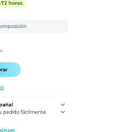
-72 horas.
omposición
do
rar
io
spaña!
u pedido fácilmente.