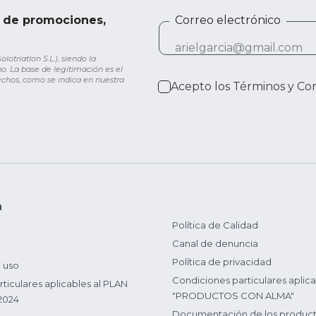
e de promociones,
Correo electrónico
otriatlon S.L.), siendo la
o. La base de legitimación es el
rechos, como se indica en nuestra
Acepto los
Términos y Co
n
Política de Calidad
Canal de denuncia
Política de privacidad
 uso
Condiciones particulares aplica
ticulares aplicables al PLAN
"PRODUCTOS CON ALMA"
2024
Documentación de los produc