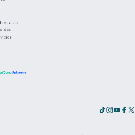
bles a las
entas
vicios
?