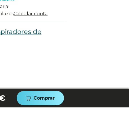
aria
 plazos
Calcular cuota
piradores de
 €
Comprar