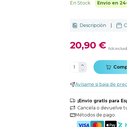
En Stock
Envío en 24
Descripción
|
C
20,90 €
IVA inclui
Comp
Avísame si baja de prec
¡Envío gratis para E
Cancela o devuelve t
Métodos de pago.