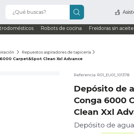
¿Qué buscas?
Asis
trodomésticos
Robots de cocina
Freidoras sin aceite
iración
Repuestos aspiradores de tapicería
 6000 Carpet&Spot Clean Xxl Advance
Referencia: R01_EU01_101378
Depósito de 
Conga 6000 
Clean Xxl Ad
Depósito de agua