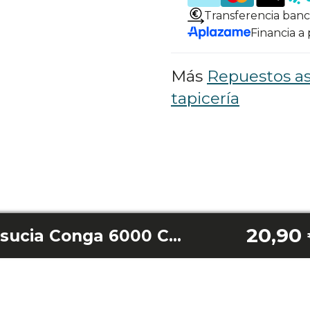
Transferencia banc
Financia a
Más
Repuestos as
tapicería
20,90
Depósito de agua sucia Conga 6000 Carpet&Spot Clean Xxl Advance