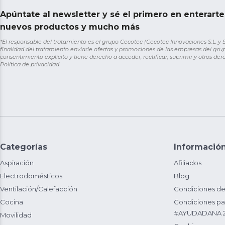
Apúntate al newsletter y sé el primero en enterart
nuevos productos y mucho más
*El responsable del tratamiento es el grupo Cecotec (Cecotec Innovaciones S.L. y Sol
finalidad del tratamiento enviarle ofertas y promociones de las empresas del grup
consentimiento explícito y tiene derecho a acceder, rectificar, suprimir y otros de
Política de privacidad
Categorías
Informació
Aspiración
Afiliados
Electrodomésticos
Blog
Ventilación/Calefacción
Condiciones de
Cocina
Condiciones par
#AYUDADANA 
Movilidad