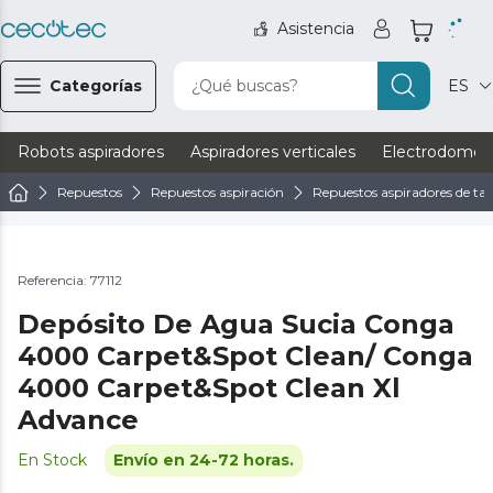
Asistencia
Categorías
¿Qué buscas?
ES
Robots aspiradores
Aspiradores verticales
Electrodomést
Repuestos
Repuestos aspiración
Repuestos aspiradores de tap
Referencia: 77112
Depósito De Agua Sucia Conga
4000 Carpet&Spot Clean/ Conga
4000 Carpet&Spot Clean Xl
Advance
En Stock
Envío en 24-72 horas.