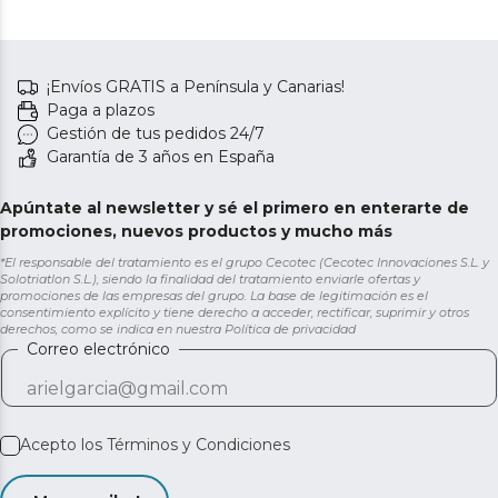
¡Envíos GRATIS a Península y Canarias!
Paga a plazos
Gestión de tus pedidos 24/7
Garantía de 3 años en España
Apúntate al newsletter y sé el primero en enterarte de
promociones, nuevos productos y mucho más
*El responsable del tratamiento es el grupo Cecotec (Cecotec Innovaciones S.L. y
Solotriatlon S.L.), siendo la finalidad del tratamiento enviarle ofertas y
promociones de las empresas del grupo. La base de legitimación es el
consentimiento explícito y tiene derecho a acceder, rectificar, suprimir y otros
derechos, como se indica en nuestra
Política de privacidad
Correo electrónico
Acepto los
Términos y Condiciones