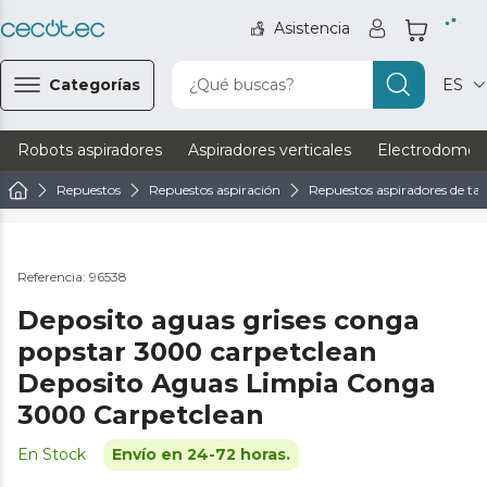
Asistencia
Categorías
¿Qué buscas?
ES
Robots aspiradores
Aspiradores verticales
Electrodomést
Repuestos
Repuestos aspiración
Repuestos aspiradores de tap
Referencia: 96538
Deposito aguas grises conga
popstar 3000 carpetclean
Deposito Aguas Limpia Conga
3000 Carpetclean
En Stock
Envío en 24-72 horas.