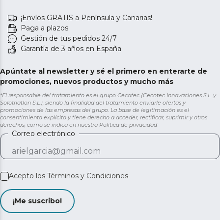
¡Envíos GRATIS a Península y Canarias!
Paga a plazos
Gestión de tus pedidos 24/7
Garantía de 3 años en España
Apúntate al newsletter y sé el primero en enterarte de
promociones, nuevos productos y mucho más
*El responsable del tratamiento es el grupo Cecotec (Cecotec Innovaciones S.L. y
Solotriatlon S.L.), siendo la finalidad del tratamiento enviarle ofertas y
promociones de las empresas del grupo. La base de legitimación es el
consentimiento explícito y tiene derecho a acceder, rectificar, suprimir y otros
derechos, como se indica en nuestra
Política de privacidad
Correo electrónico
Acepto los
Términos y Condiciones
¡Me suscribo!